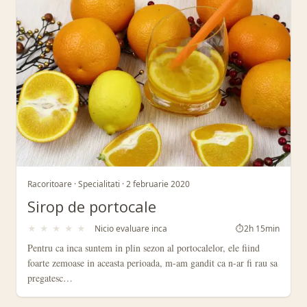
Racoritoare · Specialitati · 2 februarie 2020
Sirop de portocale
★
★
★
★
★
Nicio evaluare inca
⏱
2h 15min
Pentru ca inca suntem in plin sezon al portocalelor, ele fiind
foarte zemoase in aceasta perioada, m-am gandit ca n-ar fi rau sa
pregatesc…