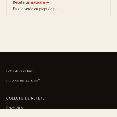
Reteta urmatoare →
Fasole verde cu piept de pui
Pofta de ceva bun
stii ce-ar merge acum?
COLECTII DE RETETE
Retete cu pui
Ciorbe si supe