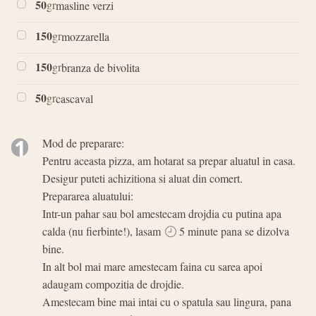
50
gr
masline verzi
150
gr
mozzarella
150
gr
branza de bivolita
50
gr
cascaval
1
Mod de preparare:
Pentru aceasta pizza, am hotarat sa prepar aluatul in casa.
Desigur puteti achizitiona si aluat din comert.
Prepararea aluatului:
Intr-un pahar sau bol amestecam drojdia cu putina apa
calda (nu fierbinte!), lasam
5 minute pana se dizolva
bine.
In alt bol mai mare amestecam faina cu sarea apoi
adaugam compozitia de drojdie.
Amestecam bine mai intai cu o spatula sau lingura, pana