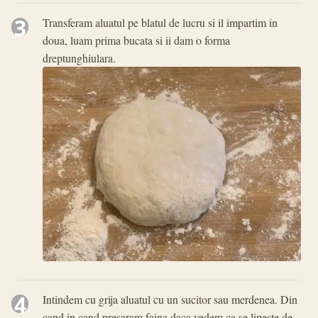
3
Transferam aluatul pe blatul de lucru si il impartim in
doua, luam prima bucata si ii dam o forma
dreptunghiulara.
4
Intindem cu grija aluatul cu un sucitor sau merdenea. Din
cand in cand presaram faina daca vedem ca se lipeste de