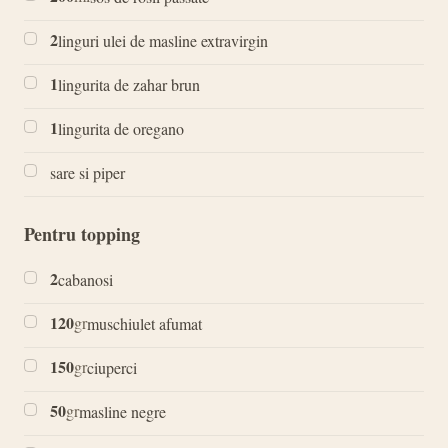
2
linguri ulei de masline extravirgin
1
lingurita de zahar brun
1
lingurita de oregano
sare si piper
Pentru topping
2
cabanosi
120
gr
muschiulet afumat
150
gr
ciuperci
50
gr
masline negre