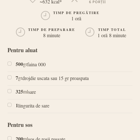
~632 kcal*
6 PORȚII
PORȚII
TIMP DE PREGĂTIRE
1 oră
TIMP DE PREPARARE
TIMP TOTAL
8 minute
1 oră 8 minute
Pentru aluat
500
gr
faina 000
7
gr
drojdie uscata sau 15 gr proaspata
325
ml
sare
1
lingurita de sare
Pentru sos
200
ml
sos de rosii passate