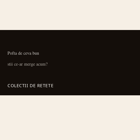
Pofta de ceva bun
stii ce-ar merge acum?
COLECTII DE RETETE
Retete cu pui
Ciorbe si supe
Prajituri si deserturi
Preparate la cuptor
Toate colectiile