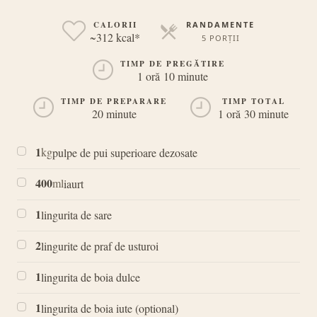
CALORII
RANDAMENTE
~312 kcal*
5 PORȚII
PORȚII
TIMP DE PREGĂTIRE
1 oră 10 minute
TIMP DE PREPARARE
TIMP TOTAL
20 minute
1 oră 30 minute
1
kg
pulpe de pui superioare dezosate
400
ml
iaurt
1
lingurita de sare
2
lingurite de praf de usturoi
1
lingurita de boia dulce
1
lingurita de boia iute (optional)