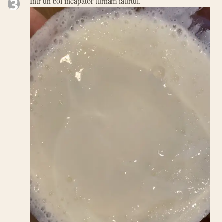
3
Intr-un bol incapator turnam iaurtul.