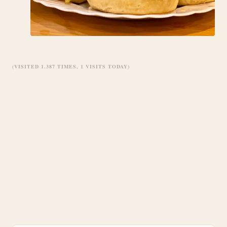
(VISITED 1.387 TIMES, 1 VISITS TODAY)