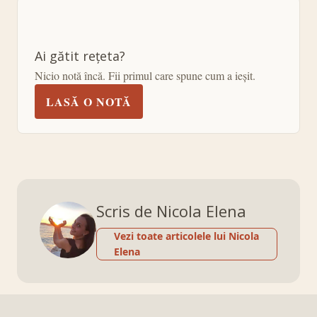
Ai gătit rețeta?
Nicio notă încă. Fii primul care spune cum a ieșit.
LASĂ O NOTĂ
Scris de Nicola Elena
Vezi toate articolele lui Nicola
Elena