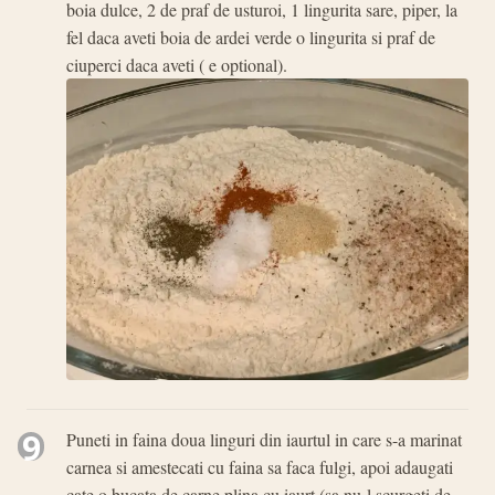
boia dulce, 2 de praf de usturoi, 1 lingurita sare, piper, la
fel daca aveti boia de ardei verde o lingurita si praf de
ciuperci daca aveti ( e optional).
9
Puneti in faina doua linguri din iaurtul in care s-a marinat
carnea si amestecati cu faina sa faca fulgi, apoi adaugati
cate o bucata de carne plina cu iaurt (sa nu-l scurgeti de