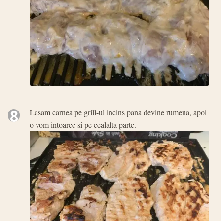
8
Lasam carnea pe grill-ul incins pana devine rumena, apoi
o vom intoarce si pe cealalta parte.