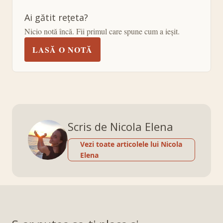
Ai gătit rețeta?
Nicio notă încă. Fii primul care spune cum a ieșit.
LASĂ O NOTĂ
Scris de Nicola Elena
Vezi toate articolele lui Nicola
Elena