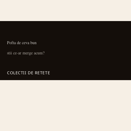
Pofta de ceva bun
stii ce-ar merge acum?
COLECTII DE RETETE
Retete cu pui
Ciorbe si supe
Prajituri si deserturi
Preparate la cuptor
Toate colectiile