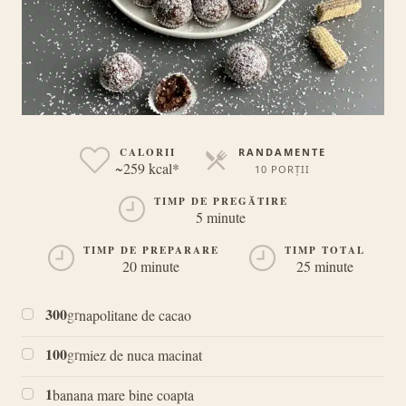
CALORII
RANDAMENTE
~259 kcal*
10 PORȚII
PORȚII
TIMP DE PREGĂTIRE
5 minute
TIMP DE PREPARARE
TIMP TOTAL
20 minute
25 minute
300
gr
napolitane de cacao
100
gr
miez de nuca macinat
1
banana mare bine coapta