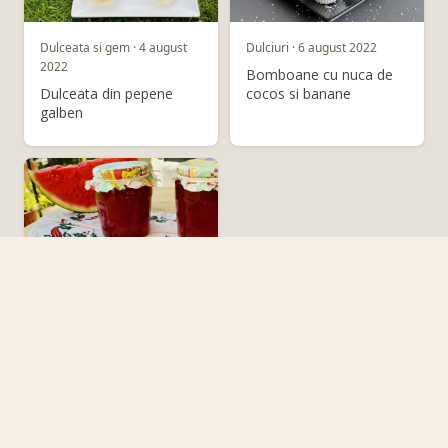
Dulceata si gem · 4 august
Dulciuri · 6 august 2022
2022
Bomboane cu nuca de
Dulceata din pepene
cocos si banane
galben
Dulceata si gem · 21
septembrie 2020
Dulceata din miez de
pepene verde