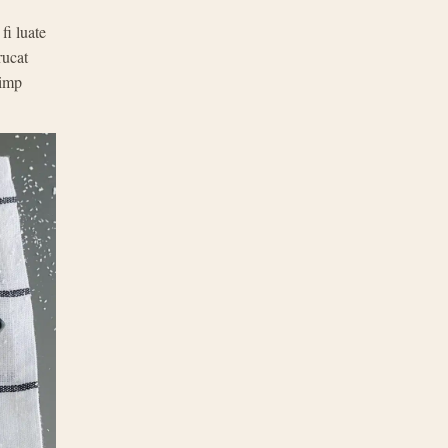
fi luate
rucat
timp