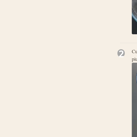
2
Cu
pi