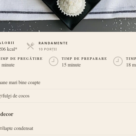
ALORII
RANDAMENTE
206 kcal*
10 PORȚII
PORȚII
TIMP DE PREGĂTIRE
TIMP DE PREPARARE
TIM
 minute
15 minute
18 m
ane mari bine coapte
gr
fulgi de cocos
 decor
ml
lapte condensat