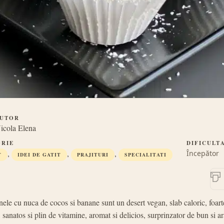
UTOR
icola Elena
RIE
DIFICULT
,
,
,
Începător
T
IDEI DE GATIT
PRAJITURI
SPECIALITATI
le cu nuca de cocos si banane sunt un desert vegan, slab caloric, foart
 sanatos si plin de vitamine, aromat si delicios, surprinzator de bun si ar