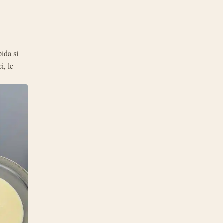
ida si
i, le