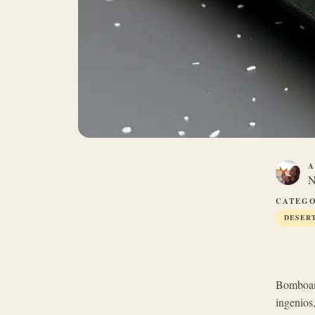
A
N
CATEGO
DESER
Bomboane
ingenios,