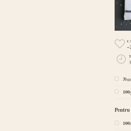
C
~
3
3
ban
100
Pentru
100