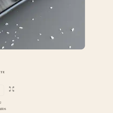
ATE
e
atos