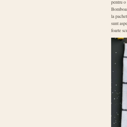
pentru o 
Bomboane
la pachet
sunt aspe
foarte sc