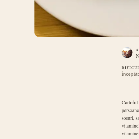
A
N
DIFICU
Începăt
Cartoful 
persoane,
sosuri, s
vitaminel
vitamine