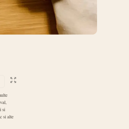
multe
val,
i si
 si alte