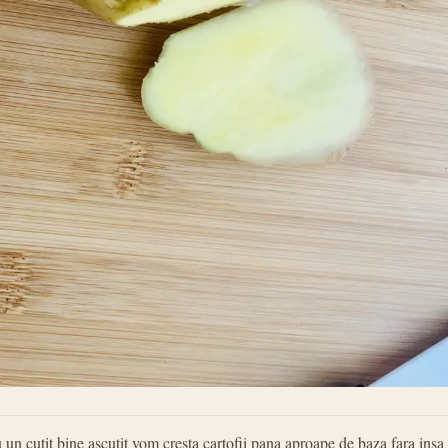
 un cutit bine ascutit vom cresta cartofii pana aproape de baza fara insa 