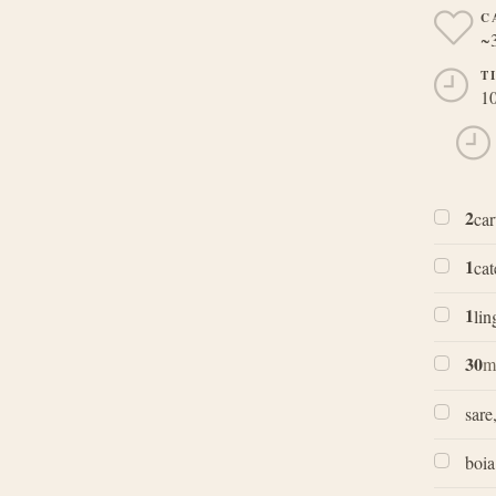
C
~
T
10
2
car
1
cat
1
lin
30
m
sare
boia