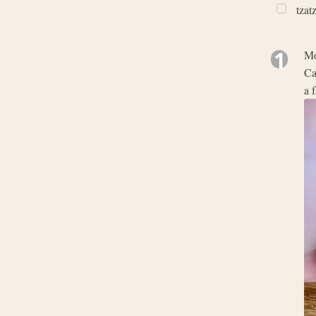
tzat
1
Mo
Ca
a f