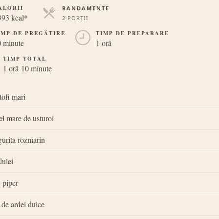
ALORII
RANDAMENTE
393 kcal*
2 PORȚII
PORȚII
IMP DE PREGĂTIRE
TIMP DE PREPARARE
 minute
1 oră
TIMP TOTAL
1 oră 10 minute
tofi mari
el mare de usturoi
gurita rozmarin
l
ulei
, piper
 de ardei dulce