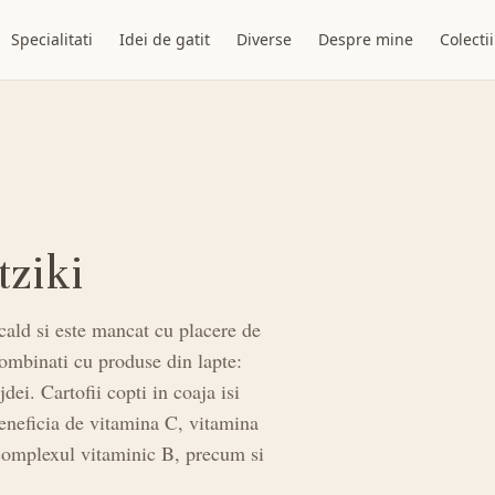
Specialitati
Idei de gatit
Diverse
Despre mine
Colectii
tziki
cald si este mancat cu placere de
ombinati cu produse din lapte:
dei. Cartofii copti in coaja isi
 beneficia de vitamina C, vitamina
 complexul vitaminic B, precum si