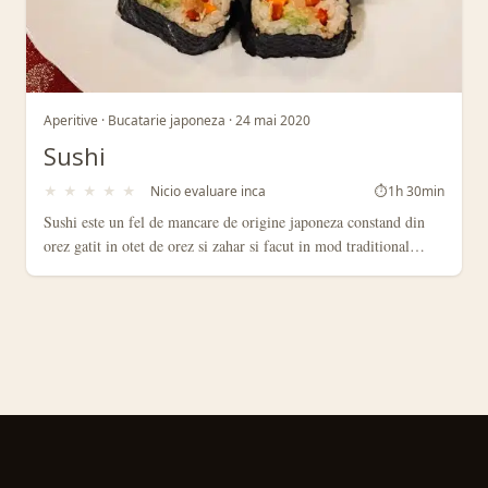
Aperitive · Bucatarie japoneza · 24 mai 2020
Sushi
★
★
★
★
★
Nicio evaluare inca
⏱
1h 30min
Sushi este un fel de mancare de origine japoneza constand din
orez gatit in otet de orez si zahar si facut in mod traditional…