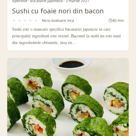
Aperitive · Bucatarie japoneza · 3 martie 2021
Sushi cu foaie nori din bacon
★
★
★
★
★
Nicio evaluare inca
⏱
40 min
Sushi este o mancare specifica bucatariei japoneze in care
principalul ingredient este orezul. Baconul la sushi nu este unul
din ingredientele obisnuite, insa eu…