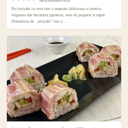
★
★
★
★
★
Nicio evaluare inca
Pui teriyaki cu orez este o mancare delicioasa si exotica,
originara din bucataria japoneza, usor de preparat si rapid.
Denumirea de „teriyaki” este o…