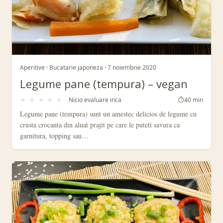
Aperitive · Bucatarie japoneza · 7 noiembrie 2020
Legume pane (tempura) – vegan
★
★
★
★
★
Nicio evaluare inca
⏱
40 min
Legume pane (tempura) sunt un amestec delicios de legume cu
crusta crocanta din aluat prajit pe care le puteti savura ca
garnitura, topping sau…