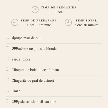
PORȚII
TIMP DE PREGĂTIRE
1 oră
TIMP DE PREPARARE
TIMP TOTAL
1 oră 30 minute
2 ore 30 minute
4
pulpe mari de pui
300
ml
bere neagra sau blonda
sare si piper
1
lingura de boia dulce afumata
2
lingurite de praf de usturoi
1
mar
100
gr
de stafide rosii sau albe