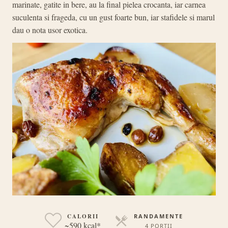
marinate, gatite in bere, au la final pielea crocanta, iar carnea
suculenta si frageda, cu un gust foarte bun, iar stafidele si marul
dau o nota usor exotica.
CALORII
RANDAMENTE
~590 kcal*
4 PORȚII