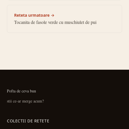
Reteta urmatoare →
Tocanita de fasole verde cu muschiulet de pui
Pofta de ceva bun
stii ce-ar merge acum?
COLECTII DE RETETE