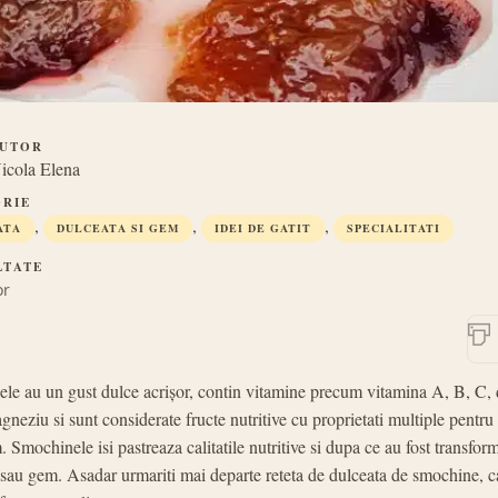
UTOR
icola Elena
RIE
,
,
,
ATA
DULCEATA SI GEM
IDEI DE GATIT
SPECIALITATI
LTATE
or
le au un gust dulce acrișor, contin vitamine precum vitamina A, B, C, 
agneziu si sunt considerate fructe nutritive cu proprietati multiple pentru
 Smochinele isi pastreaza calitatile nutritive si dupa ce au fost transform
 sau gem. Asadar urmariti mai departe reteta de dulceata de smochine, c