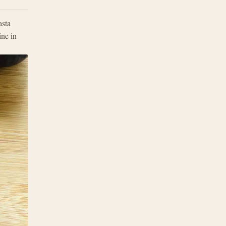
asta
ine in