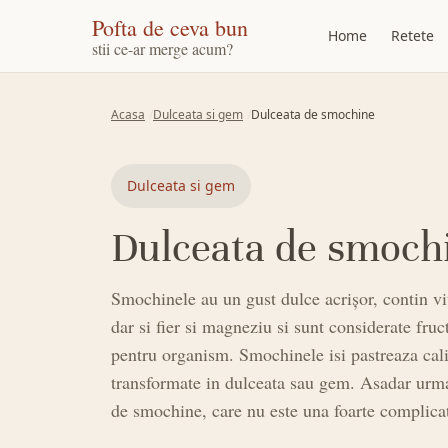
Pofta de ceva bun
Home
Retete
stii ce-ar merge acum?
Acasa
Dulceata si gem
Dulceata de smochine
Dulceata si gem
Dulceata de smoch
Smochinele au un gust dulce acrișor, contin 
dar si fier si magneziu si sunt considerate fruc
pentru organism. Smochinele isi pastreaza calit
transformate in dulceata sau gem. Asadar urmar
de smochine, care nu este una foarte complica