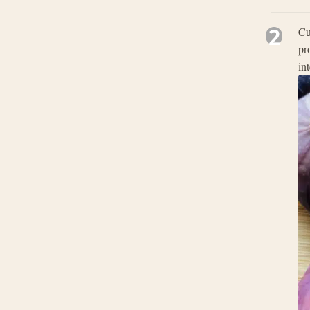
2
Cu
pr
int