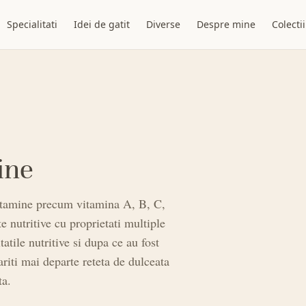
Specialitati
Idei de gatit
Diverse
Despre mine
Colectii
ine
vitamine precum vitamina A, B, C,
te nutritive cu proprietati multiple
atile nutritive si dupa ce au fost
iti mai departe reteta de dulceata
ta.