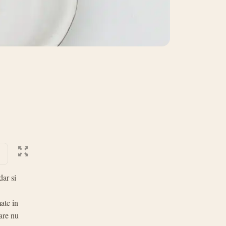
dar si
ate in
are nu