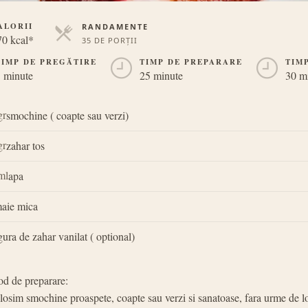
ALORII
RANDAMENTE
0 kcal*
35 DE PORȚII
PORȚII
TIMP DE PREGĂTIRE
TIMP DE PREPARARE
TIM
 minute
25 minute
30 m
gr
smochine ( coapte sau verzi)
gr
zahar tos
ml
apa
maie mica
gura de zahar vanilat ( optional)
d de preparare:
losim smochine proaspete, coapte sau verzi si sanatoase, fara urme de lo