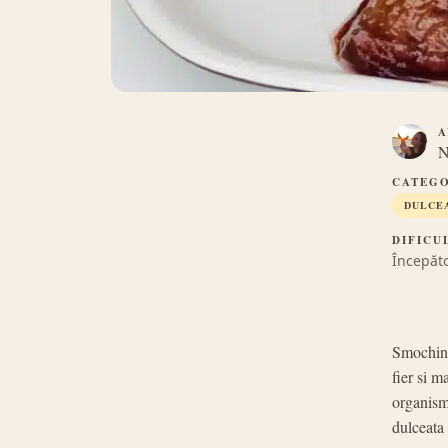
A
N
CATEGO
DULCE
DIFICU
Începăt
Smochine
fier si m
organism.
dulceata