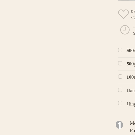
C
~7
5
500
500
100
1
la
1
lin
1
Mo
Fo