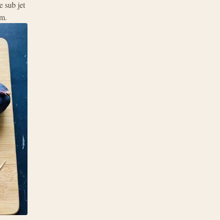
e sub jet
em.