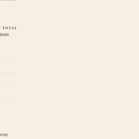
P TOTAL
inute
vire.