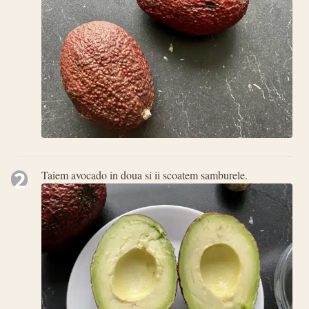
2
Taiem avocado in doua si ii scoatem samburele.