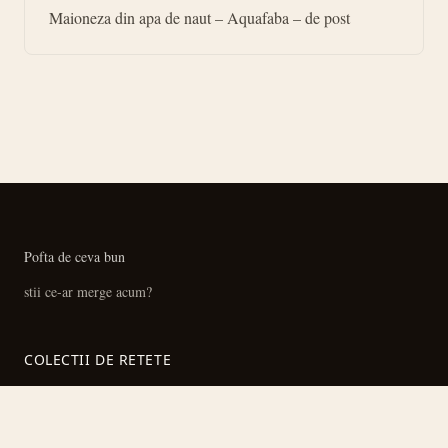
Maioneza din apa de naut – Aquafaba – de post
Pofta de ceva bun
stii ce-ar merge acum?
COLECTII DE RETETE
Retete cu pui
Ciorbe si supe