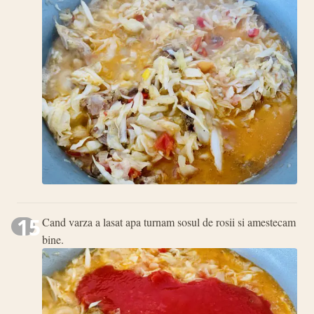
15
Cand varza a lasat apa turnam sosul de rosii si amestecam
bine.