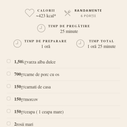
CALORII
RANDAMENTE
~423 kcal*
6 PORȚII
PORȚII
TIMP DE PREGĂTIRE
25 minute
TIMP DE PREPARARE
TIMP TOTAL
1 oră
1 oră 25 minute
1,50
kg
varza alba dulce
700
gr
carne de porc cu os
150
gr
carnati de casa
150
gr
morcov
150
gr
ceapa ( 1 ceapa mare)
2
rosii mari