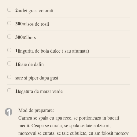
2
ardei grasi colorati
300
ml
sos de rosii
300
ml
bors
1
lingurita de boia dulce ( sau afumata)
1
foaie de dafin
sare si piper dupa gust
1
legatura de marar verde
1
Mod de preparare:
Carnea se spala cu apa rece, se portioneaza in bucati
medii. Ceapa se curata, se spala se taie solzisori,
morcovul se curata, se taie cubulete, eu am folosit morcov