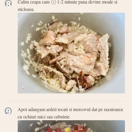
8
Calim ceapa cam
1-2 minute pana devine moale si
sticloasa.
9
Apoi adaugam ardeii tocati si morcovul dat pe razatoarea
cu ochiuri mici sau cubulete.