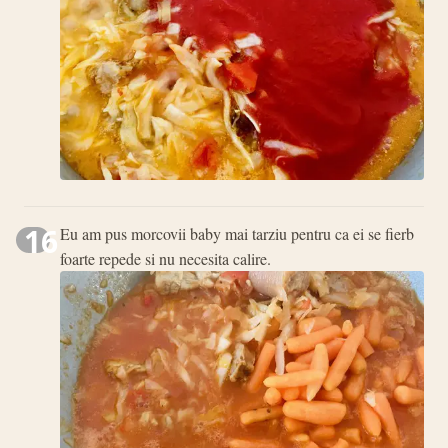
16
Eu am pus morcovii baby mai tarziu pentru ca ei se fierb
foarte repede si nu necesita calire.