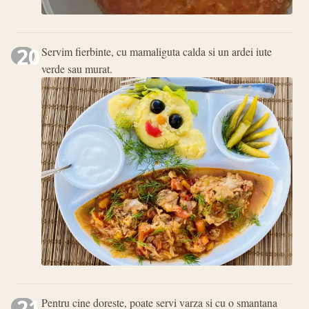
20
Servim fierbinte, cu mamaliguta calda si un ardei iute
verde sau murat.
21
Pentru cine doreste, poate servi varza si cu o smantana