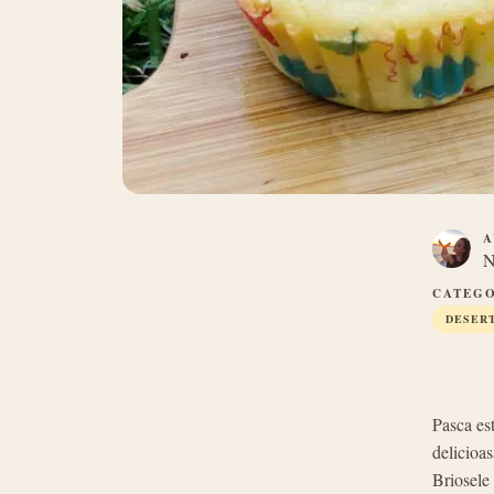
A
N
CATEGO
DESER
Pasca est
delicioas
Briosele 