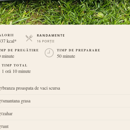
ALORII
RANDAMENTE
337 kcal*
16 PORȚII
PORȚII
IMP DE PREGĂTIRE
TIMP DE PREPARARE
 minute
50 minute
TIMP TOTAL
1 oră 10 minute
gr
branza proaspata de vaci scursa
gr
smantana grasa
gr
zahar
gr
unt