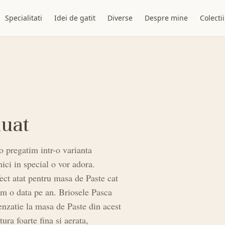
Specialitati
Idei de gatit
Diverse
Despre mine
Colectii
luat
 o pregatim intr-o varianta
mici in special o vor adora.
fect atat pentru masa de Paste cat
vim o data pe an. Briosele Pasca
senzatie la masa de Paste din acest
tura foarte fina si aerata,