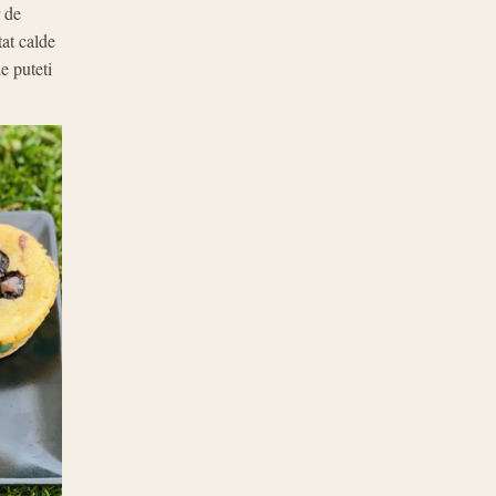
r de
tat calde
le puteti