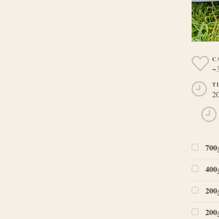
C
~
T
20
700
400
200
200