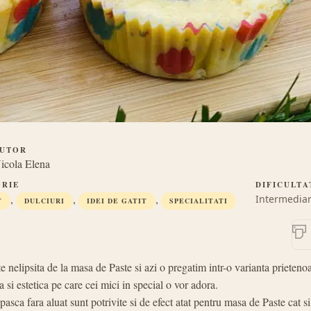
UTOR
icola Elena
RIE
DIFICULTA
,
,
,
Intermedia
T
DULCIURI
IDEI DE GATIT
SPECIALITATI
e nelipsita de la masa de Paste si azi o pregatim intr-o varianta prieteno
a si estetica pe care cei mici in special o vor adora.
pasca fara aluat sunt potrivite si de efect atat pentru masa de Paste cat si