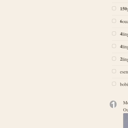
150
6
ou
4
lin
4
lin
2
lin
esen
bobi
1
Mo
Ou