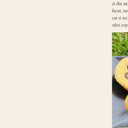
zi din an
facut, ia
cat si re
oferi cop