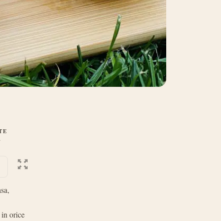
TE
r
asa,
 in orice