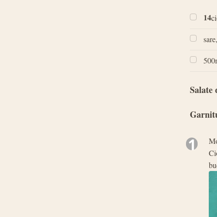
14
c
sare
500m
Salate 
Garnit
1
Mo
Ci
bu