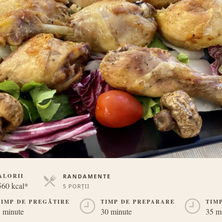
ALORII
RANDAMENTE
560 kcal*
5 PORȚII
PORȚII
TIMP DE PREGĂTIRE
TIMP DE PREPARARE
TIM
 minute
30 minute
35 m