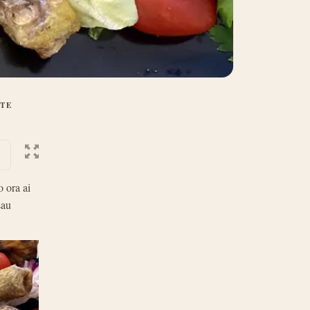
ATE
o ora ai
sau