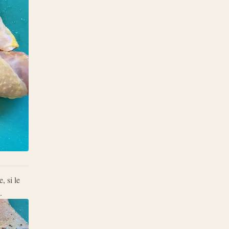
, si le
.