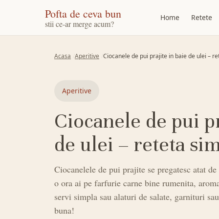
Pofta de ceva bun
Home
Retete
stii ce-ar merge acum?
Acasa
Aperitive
Ciocanele de pui prajite in baie de ulei – r
Aperitive
Ciocanele de pui pr
de ulei – reteta si
Ciocanelele de pui prajite se pregatesc atat de
o ora ai pe farfurie carne bine rumenita, aroma
servi simpla sau alaturi de salate, garnituri sau
buna!