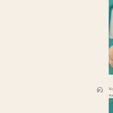
2
Vo
vo