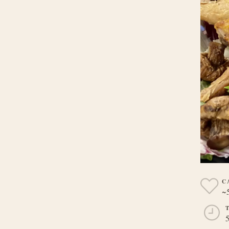
C
~
5