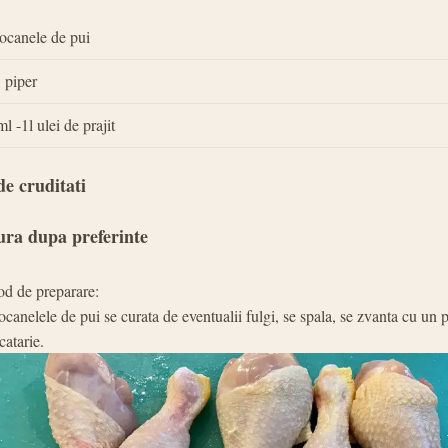
iocanele de pui
, piper
l -1l ulei de prajit
de cruditati
ura dupa preferinte
d de preparare:
ocanelele de pui se curata de eventualii fulgi, se spala, se zvanta cu un 
catarie.