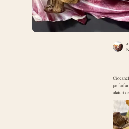
A
N
Ciocanele
pe farfur
alaturi d