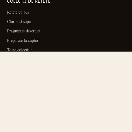
COLECTII DE RETETE
Retete cu pui
Ciorbe si supe
Prajituri si deserturi
Preparate la cuptor
Toate colectiile
IDEI DE GATIT
Mic dejun
Pranz
Cina
Specialitati
SITE