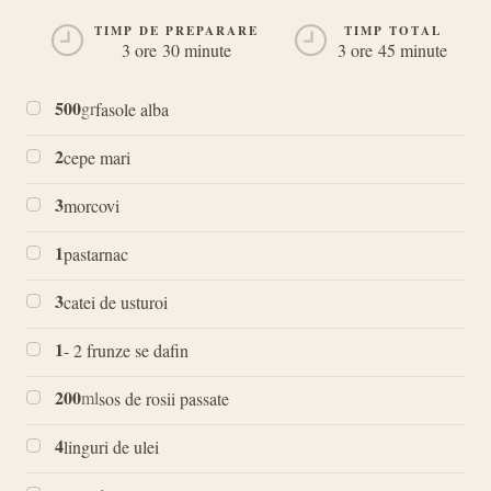
TIMP DE PREPARARE
TIMP TOTAL
3 ore 30 minute
3 ore 45 minute
500
gr
fasole alba
2
cepe mari
3
morcovi
1
pastarnac
3
catei de usturoi
1
- 2 frunze se dafin
200
ml
sos de rosii passate
4
linguri de ulei