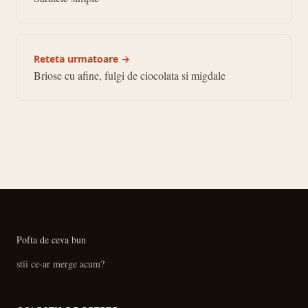
Reteta urmatoare →
Briose cu afine, fulgi de ciocolata si migdale
Pofta de ceva bun
stii ce-ar merge acum?