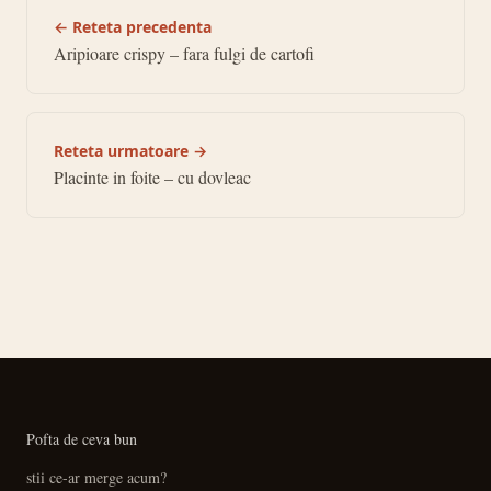
← Reteta precedenta
Aripioare crispy – fara fulgi de cartofi
Reteta urmatoare →
Placinte in foite – cu dovleac
Pofta de ceva bun
stii ce-ar merge acum?