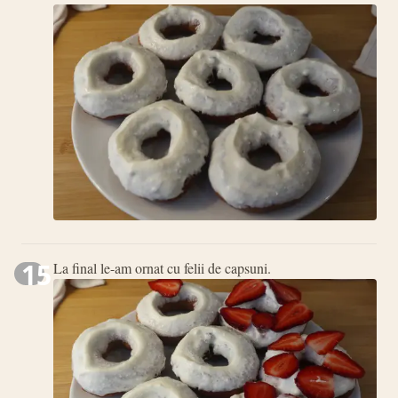
15
La final le-am ornat cu felii de capsuni.