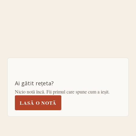
Ai gătit rețeta?
Nicio notă încă. Fii primul care spune cum a ieșit.
LASĂ O NOTĂ