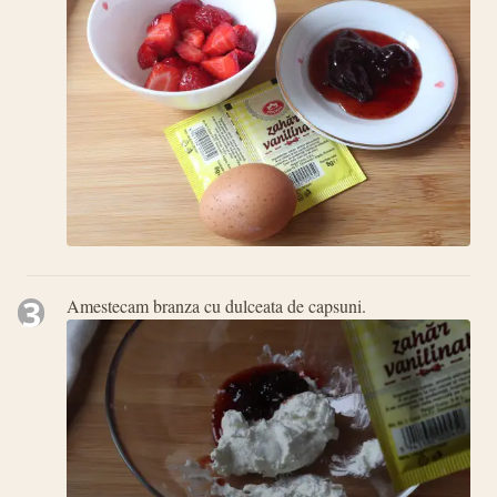
3
Amestecam branza cu dulceata de capsuni.