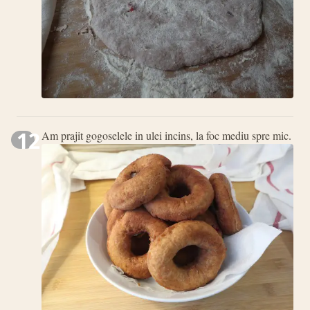
12
Am prajit gogoselele in ulei incins, la foc mediu spre mic.