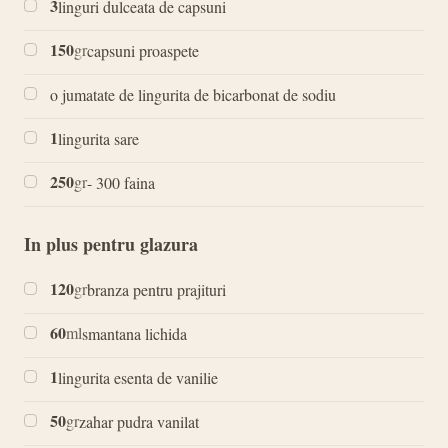
3
linguri dulceata de capsuni
150
gr
capsuni proaspete
o jumatate de lingurita de bicarbonat de sodiu
1
lingurita sare
250
gr
- 300 faina
In plus pentru glazura
120
gr
branza pentru prajituri
60
ml
smantana lichida
1
lingurita esenta de vanilie
50
gr
zahar pudra vanilat