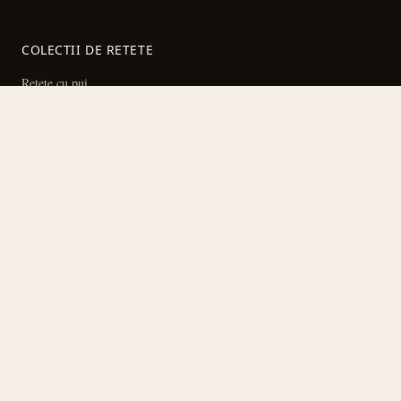
COLECTII DE RETETE
Retete cu pui
Ciorbe si supe
Prajituri si deserturi
Preparate la cuptor
Toate colectiile
IDEI DE GATIT
Mic dejun
Pranz
Cina
Specialitati