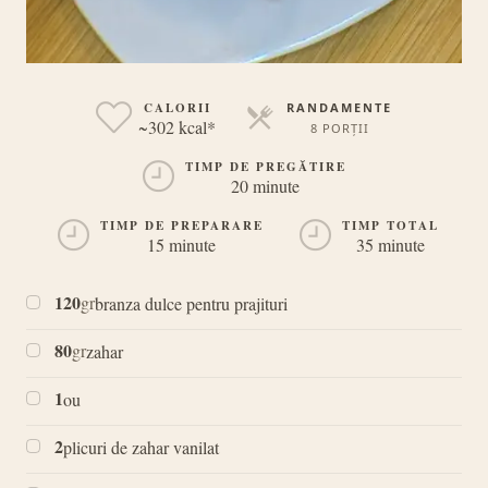
CALORII
RANDAMENTE
~302 kcal*
8 PORȚII
PORȚII
TIMP DE PREGĂTIRE
20 minute
TIMP DE PREPARARE
TIMP TOTAL
15 minute
35 minute
120
gr
branza dulce pentru prajituri
80
gr
zahar
1
ou
2
plicuri de zahar vanilat