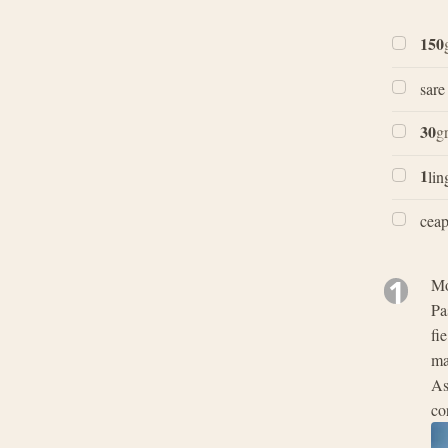
150
sare
30
g
1
lin
ceap
1
Mo
Pa
fi
ma
As
co