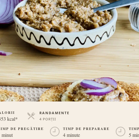
ALORII
RANDAMENTE
353 kcal*
4 PORȚII
PORȚII
TIMP DE PREGĂTIRE
TIMP DE PREPARARE
TIM
 minut
4 minute
5 mi