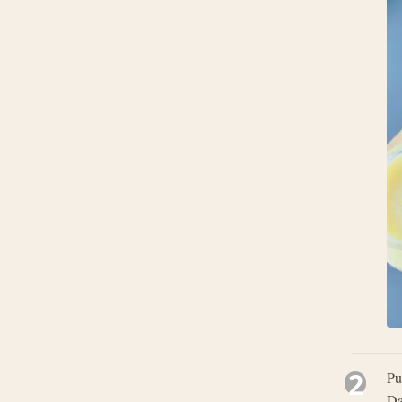
2
Pu
Da