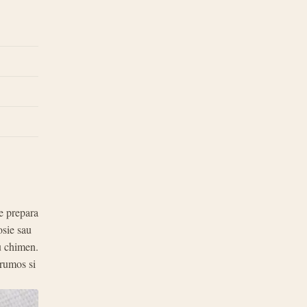
te prepara
osie sau
au chimen.
frumos si