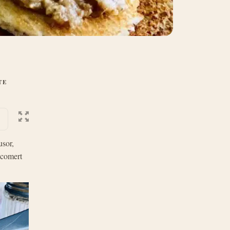
TE
usor,
n comert