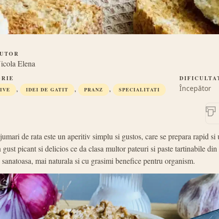
UTOR
icola Elena
RIE
DIFICULTA
,
,
,
Începător
IVE
IDEI DE GATIT
PRANZ
SPECIALITATI
jumari de rata este un aperitiv simplu si gustos, care se prepara rapid si 
gust picant si delicios ce da clasa multor pateuri si paste tartinabile di
i sanatoasa, mai naturala si cu grasimi benefice pentru organism.