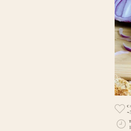
C
~
1