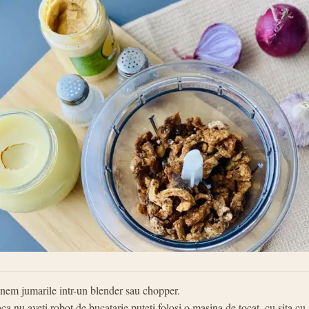
nem jumarile intr-un blender sau chopper.
ca nu aveti robot de bucatarie puteti folosi o masina de tocat, cu sita cu