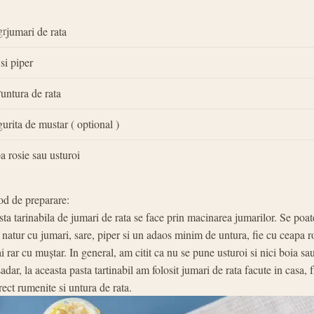
gr
jumari de rata
 si piper
r
untura de rata
gurita de mustar ( optional )
a rosie sau usturoi
d de preparare:
sta tarinabila de jumari de rata se face prin macinarea jumarilor. Se poa
e natur cu jumari, sare, piper si un adaos minim de untura, fie cu ceapa r
i rar cu muștar. In general, am citit ca nu se pune usturoi si nici boia s
adar, la aceasta pasta tartinabil am folosit jumari de rata facute in casa, 
rect rumenite si untura de rata.