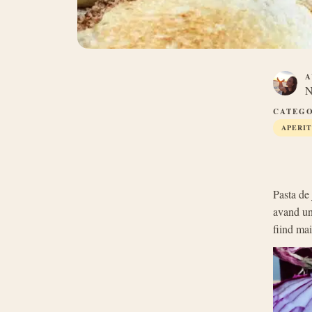
A
N
CATEGO
APERIT
Pasta de 
avand un 
fiind ma