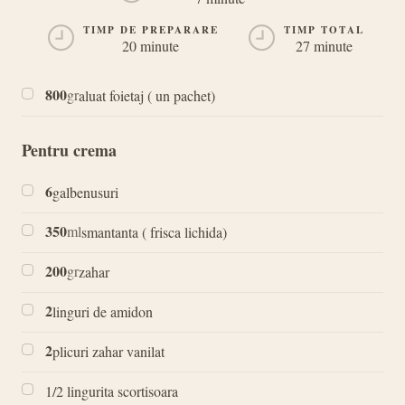
TIMP DE PREPARARE
TIMP TOTAL
20 minute
27 minute
800
gr
aluat foietaj ( un pachet)
Pentru crema
6
galbenusuri
350
ml
smantanta ( frisca lichida)
200
gr
zahar
2
linguri de amidon
2
plicuri zahar vanilat
1/2 lingurita scortisoara