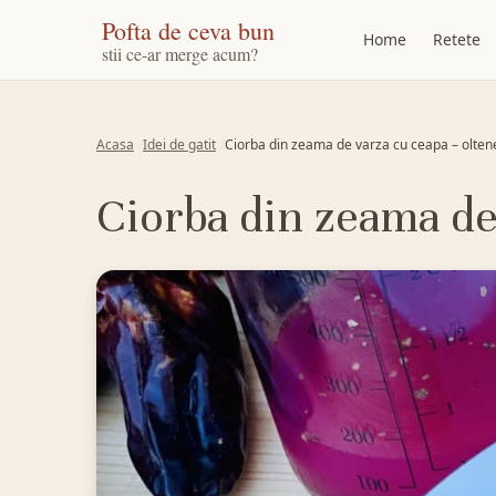
Pofta de ceva bun
Home
Retete
stii ce-ar merge acum?
Acasa
Idei de gatit
Ciorba din zeama de varza cu ceapa – olte
Ciorba din zeama de