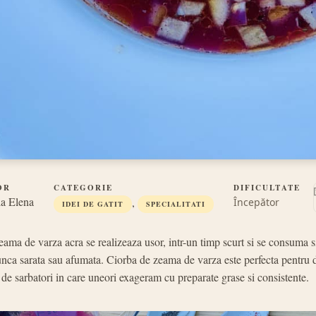
OR
CATEGORIE
DIFICULTATE
a Elena
,
Începător
IDEI DE GATIT
SPECIALITATI
eama de varza acra se realizeaza usor, intr-un timp scurt si se consuma 
sunca sarata sau afumata. Ciorba de zeama de varza este perfecta pentru d
de sarbatori in care uneori exageram cu preparate grase si consistente.