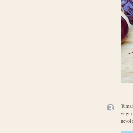
3
Turnam
virgin
nevoi 