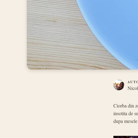
AUT
Nicol
Ciorba din z
insotita de 
dupa mesele 