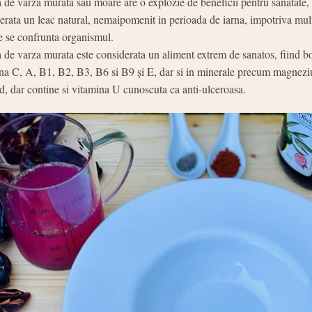
de varza murata sau moare are o explozie de beneficii pentru sanatate, 
erata un leac natural, nemaipomenit in perioada de iarna, impotriva mult
e se confrunta organismul.
de varza murata este considerata un aliment extrem de sanatos, fiind bo
na C, A, B1, B2, B3, B6 si B9 și E, dar si in minerale precum magneziu
iod, dar contine si vitamina U cunoscuta ca anti-ulceroasa.