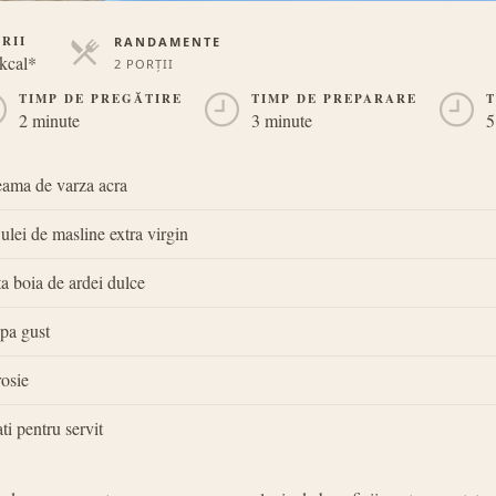
RII
RANDAMENTE
kcal*
2 PORȚII
PORȚII
TIMP DE PREGĂTIRE
TIMP DE PREPARARE
T
2 minute
3 minute
5
eama de varza acra
 ulei de masline extra virgin
ta boia de ardei dulce
pa gust
rosie
ati pentru servit