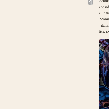
1
Zeama 
consid
cu car
Zeama 
vitami
fier, 