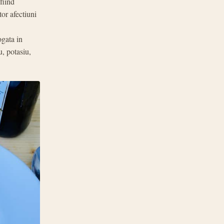
fiind
or afectiuni
gata in
, potasiu,