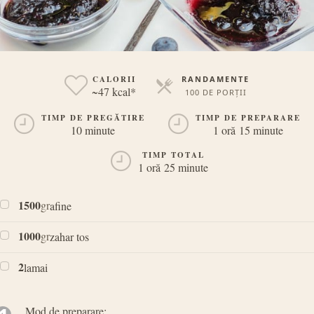
CALORII
RANDAMENTE
~47 kcal*
100 DE PORȚII
PORȚII
TIMP DE PREGĂTIRE
TIMP DE PREPARARE
10 minute
1 oră 15 minute
TIMP TOTAL
1 oră 25 minute
1500
gr
afine
1000
gr
zahar tos
2
lamai
Mod de preparare: