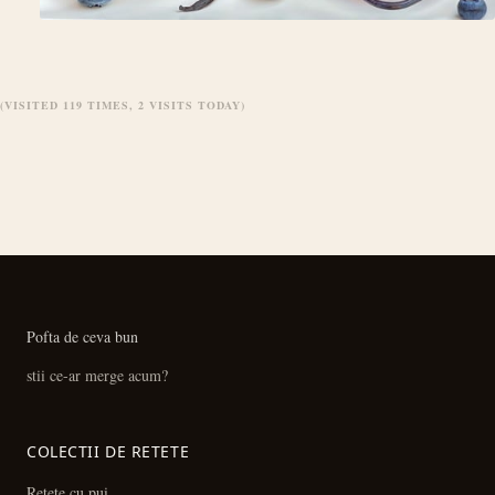
(VISITED 119 TIMES, 2 VISITS TODAY)
Pofta de ceva bun
stii ce-ar merge acum?
COLECTII DE RETETE
Retete cu pui