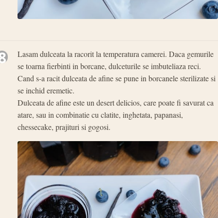
8
Lasam dulceata la racorit la temperatura camerei. Daca gemurile
se toarna fierbinti in borcane, dulceturile se imbuteliaza reci.
Cand s-a racit dulceata de afine se pune in borcanele sterilizate si
se inchid eremetic.
Dulceata de afine este un desert delicios, care poate fi savurat ca
atare, sau in combinatie cu clatite, inghetata, papanasi,
chessecake, prajituri si gogosi.