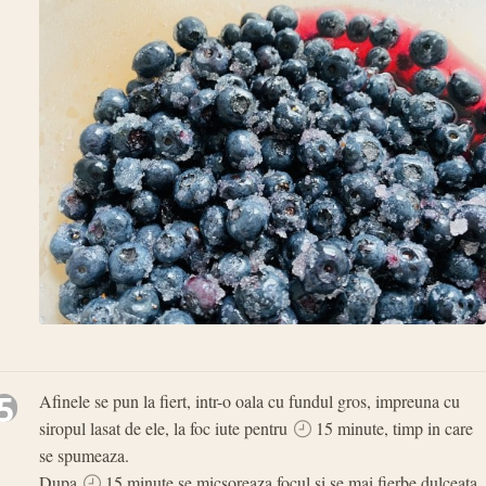
5
Afinele se pun la fiert, intr-o oala cu fundul gros, impreuna cu
siropul lasat de ele, la foc iute pentru
15 minute, timp in care
se spumeaza.
Dupa
15 minute se micsoreaza focul si se mai fierbe dulceata