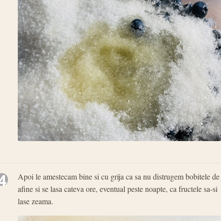
4
Apoi le amestecam bine si cu grija ca sa nu distrugem bobitele de
afine si se lasa cateva ore, eventual peste noapte, ca fructele sa-si
lase zeama.