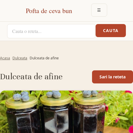
Pofta de ceva bun
☰
DESCHIDE MEN
CAUTA O RETETA
CAUTA
Acasa
Dulceata
Dulceata de afine
Dulceata de afine
Sari la reteta