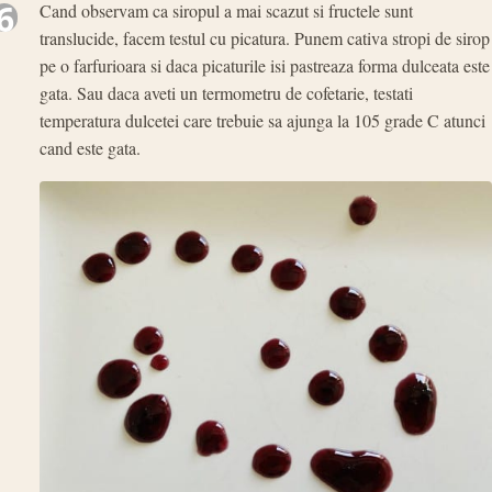
6
Cand observam ca siropul a mai scazut si fructele sunt
translucide, facem testul cu picatura. Punem cativa stropi de sirop
pe o farfurioara si daca picaturile isi pastreaza forma dulceata este
gata. Sau daca aveti un termometru de cofetarie, testati
temperatura dulcetei care trebuie sa ajunga la 105 grade C atunci
cand este gata.