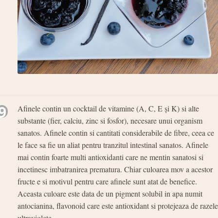
9
Afinele contin un cocktail de vitamine (A, C, E și K) si alte
substante (fier, calciu, zinc si fosfor), necesare unui organism
sanatos. Afinele contin si cantitati considerabile de fibre, ceea ce
le face sa fie un aliat pentru tranzitul intestinal sanatos. Afinele
mai contin foarte multi antioxidanti care ne mentin sanatosi si
incetinesc imbatranirea prematura. Chiar culoarea mov a acestor
fructe e si motivul pentru care afinele sunt atat de benefice.
Aceasta culoare este data de un pigment solubil in apa numit
antocianina, flavonoid care este antioxidant si protejeaza de razele
ultraviolete.