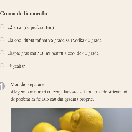
Crema de limoncello
12
lamai (de preferat Bio)
1
l
alcool dublu rafinat 96 grade sau vodka 40 grade
1
l
lapte gras sau 500 ml pentru alcool de 40 grade
1
kg
zahar
1
Mod de preparare:
Alegem lamai mari cu coaja lucioasa si fara urme de stricaciuni,
de preferat sa fie Bio sau din gradina proprie.