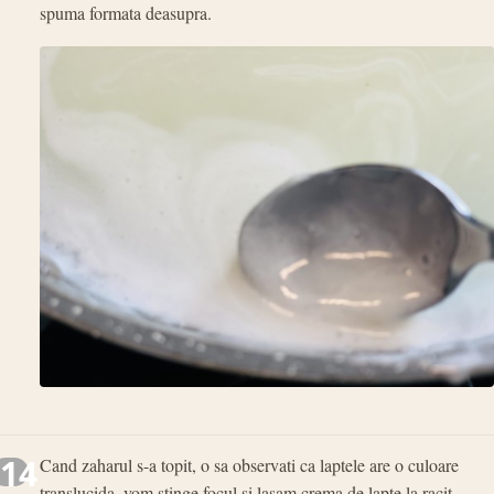
spuma formata deasupra.
14
Cand zaharul s-a topit, o sa observati ca laptele are o culoare
translucida, vom stinge focul si lasam crema de lapte la racit.