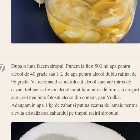
7
Dupa o luna facem siropul. Punem la fiert 500 ml apa pentru
alcool de 40 grade sau 1 L de apa pentru alcool dublu rafinat de
96 grade. Va recomand sa nu folositi alcool care are miros de
cazan, trebuie sa fie un alcool curat fara miros de fum sau cu gust
acru, cel mai bine folositi alcool din comert, gen Vodka.
Adaugam in apa 1 kg de zahar si putina zeama de lamaie pentru
a evita cristalizarea zaharului pe timpul racirii siropului.