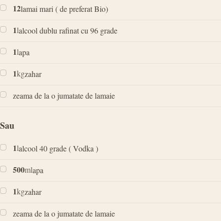
12
lamai mari ( de preferat Bio)
1
l
alcool dublu rafinat cu 96 grade
1
l
apa
1
kg
zahar
zeama de la o jumatate de lamaie
Sau
1
l
alcool 40 grade ( Vodka )
500
ml
apa
1
kg
zahar
zeama de la o jumatate de lamaie