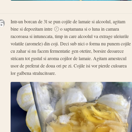
6
Intr-un borcan de 3l se pun cojile de lamaie si alcoolul, agitam
bine si depozitam intre
o saptamana si o luna in camara
racoroasa si intunecata, timp in care alcoolul va extrage uleiurile
volatile (aromele) din coji. Deci sub nici o forma nu punem cojile
cu zahar si nu facem fermentatie gen otetire, borsire deoarece
stricam tot gustul si aroma cojilor de lamaie. Agitam amestecul
usor de preferat de doua ori pe zi. Cojile isi vor pierde culoarea
lor galbena stralucitoare.