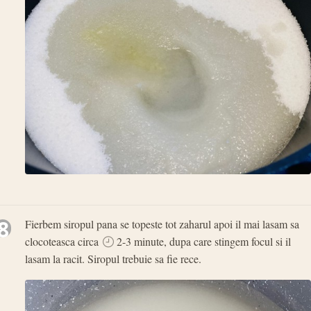
8
Fierbem siropul pana se topeste tot zaharul apoi il mai lasam sa
clocoteasca circa
2-3 minute, dupa care stingem focul si il
lasam la racit. Siropul trebuie sa fie rece.