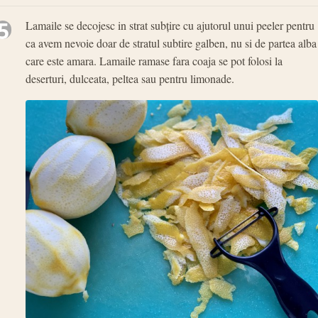
5
Lamaile se decojesc in strat subțire cu ajutorul unui peeler pentru
ca avem nevoie doar de stratul subtire galben, nu si de partea alba
care este amara. Lamaile ramase fara coaja se pot folosi la
deserturi, dulceata, peltea sau pentru limonade.