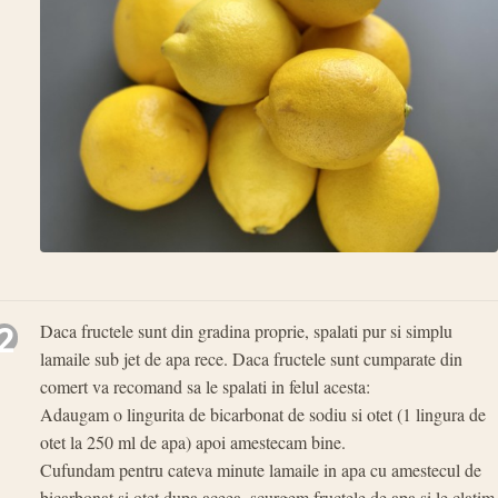
2
Daca fructele sunt din gradina proprie, spalati pur si simplu
lamaile sub jet de apa rece. Daca fructele sunt cumparate din
comert va recomand sa le spalati in felul acesta:
Adaugam o lingurita de bicarbonat de sodiu si otet (1 lingura de
otet la 250 ml de apa) apoi amestecam bine.
Cufundam pentru cateva minute lamaile in apa cu amestecul de
bicarbonat si otet dupa aceea, scurgem fructele de apa si le clatim