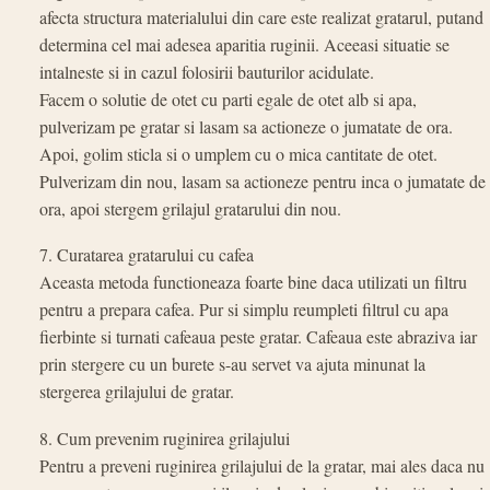
afecta structura materialului din care este realizat gratarul, putand
determina cel mai adesea aparitia ruginii. Aceeasi situatie se
intalneste si in cazul folosirii bauturilor acidulate.
Facem o solutie de otet cu parti egale de otet alb si apa,
pulverizam pe gratar si lasam sa actioneze o jumatate de ora.
Apoi, golim sticla si o umplem cu o mica cantitate de otet.
Pulverizam din nou, lasam sa actioneze pentru inca o jumatate de
ora, apoi stergem grilajul gratarului din nou.
7. Curatarea gratarului cu cafea
Aceasta metoda functioneaza foarte bine daca utilizati un filtru
pentru a prepara cafea. Pur si simplu reumpleti filtrul cu apa
fierbinte si turnati cafeaua peste gratar. Cafeaua este abraziva iar
prin stergere cu un burete s-au servet va ajuta minunat la
stergerea grilajului de gratar.
8. Cum prevenim ruginirea grilajului
Pentru a preveni ruginirea grilajului de la gratar, mai ales daca nu