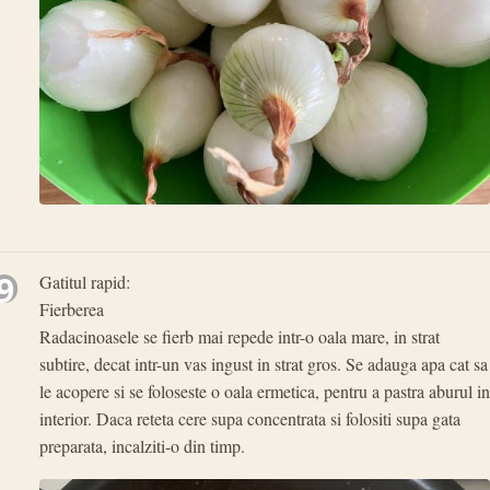
9
Gatitul rapid:
Fierberea
Radacinoasele se fierb mai repede intr-o oala mare, in strat
subtire, decat intr-un vas ingust in strat gros. Se adauga apa cat sa
le acopere si se foloseste o oala ermetica, pentru a pastra aburul in
interior. Daca reteta cere supa concentrata si folositi supa gata
preparata, incalziti-o din timp.