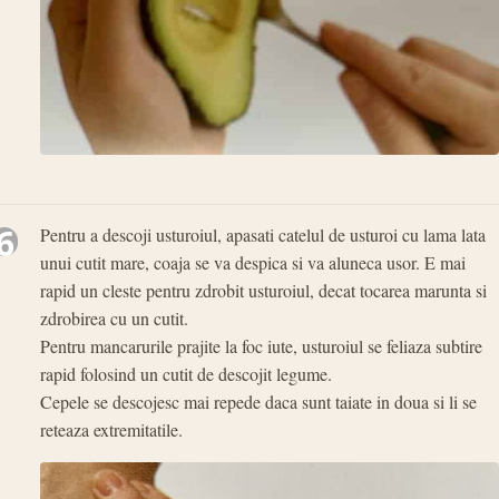
6
Pentru a descoji usturoiul, apasati catelul de usturoi cu lama lata
unui cutit mare, coaja se va despica si va aluneca usor. E mai
rapid un cleste pentru zdrobit usturoiul, decat tocarea marunta si
zdrobirea cu un cutit.
Pentru mancarurile prajite la foc iute, usturoiul se feliaza subtire
rapid folosind un cutit de descojit legume.
Cepele se descojesc mai repede daca sunt taiate in doua si li se
reteaza extremitatile.