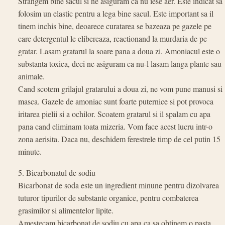
Strangem bine sacul si ne asiguram ca nu iese aer. Este indicat sa
folosim un elastic pentru a lega bine sacul. Este important sa il
tinem inchis bine, deoarece curatarea se bazeaza pe gazele pe
care detergentul le elibereaza, reactionand la murdaria de pe
gratar. Lasam gratarul la soare pana a doua zi. Amoniacul este o
substanta toxica, deci ne asiguram ca nu-l lasam langa plante sau
animale.
Cand scotem grilajul gratarului a doua zi, ne vom pune manusi si
masca. Gazele de amoniac sunt foarte puternice si pot provoca
iritarea pielii si a ochilor. Scoatem gratarul si il spalam cu apa
pana cand eliminam toata mizeria. Vom face acest lucru intr-o
zona aerisita. Daca nu, deschidem ferestrele timp de cel putin 15
minute.
5. Bicarbonatul de sodiu
Bicarbonat de soda este un ingredient minune pentru dizolvarea
tuturor tipurilor de substante organice, pentru combaterea
grasimilor si alimentelor lipite.
Amestecam bicarbonat de sodiu cu apa ca sa obtinem o pasta,