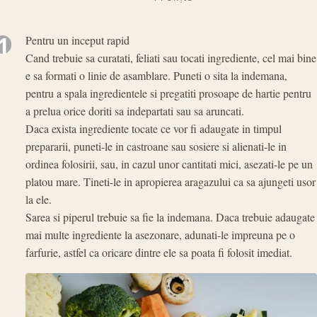
PORȚII
1
Pentru un inceput rapid
Cand trebuie sa curatati, feliati sau tocati ingrediente, cel mai bine
e sa formati o linie de asamblare. Puneti o sita la indemana,
pentru a spala ingredientele si pregatiti prosoape de hartie pentru
a prelua orice doriti sa indepartati sau sa aruncati.
Daca exista ingrediente tocate ce vor fi adaugate in timpul
prepararii, puneti-le in castroane sau sosiere si alienati-le in
ordinea folosirii, sau, in cazul unor cantitati mici, asezati-le pe un
platou mare. Tineti-le in apropierea aragazului ca sa ajungeti usor
la ele.
Sarea si piperul trebuie sa fie la indemana. Daca trebuie adaugate
mai multe ingrediente la asezonare, adunati-le impreuna pe o
farfurie, astfel ca oricare dintre ele sa poata fi folosit imediat.