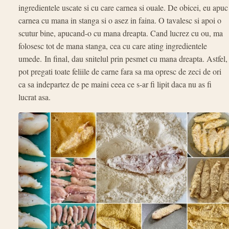
ingredientele uscate si cu care carnea si ouale. De obicei, eu apuc
carnea cu mana in stanga si o asez in faina. O tavalesc si apoi o
scutur bine, apucand-o cu mana dreapta. Cand lucrez cu ou, ma
folosesc tot de mana stanga, cea cu care ating ingredientele
umede. In final, dau snitelul prin pesmet cu mana dreapta. Astfel,
pot pregati toate feliile de carne fara sa ma opresc de zeci de ori
ca sa indepartez de pe maini ceea ce s-ar fi lipit daca nu as fi
lucrat asa.