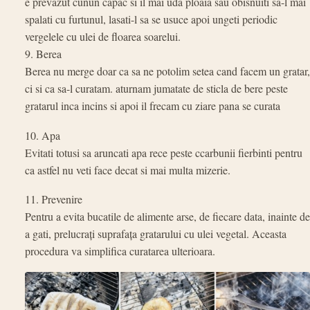
e prevazut cunun capac si il mai uda ploaia sau obisnuiti sa-l mai
spalati cu furtunul, lasati-l sa se usuce apoi ungeti periodic
vergelele cu ulei de floarea soarelui.
9. Berea
Berea nu merge doar ca sa ne potolim setea cand facem un gratar,
ci si ca sa-l curatam. aturnam jumatate de sticla de bere peste
gratarul inca incins si apoi il frecam cu ziare pana se curata
10. Apa
Evitati totusi sa aruncati apa rece peste ccarbunii fierbinti pentru
ca astfel nu veti face decat si mai multa mizerie.
11. Prevenire
Pentru a evita bucatile de alimente arse, de fiecare data, inainte de
a gati, prelucrați suprafața gratarului cu ulei vegetal. Aceasta
procedura va simplifica curatarea ulterioara.