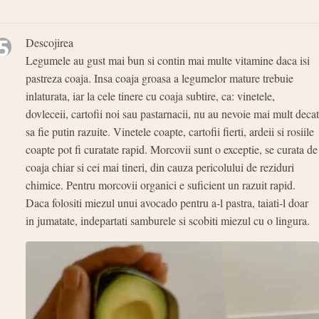
5
Descojirea
Legumele au gust mai bun si contin mai multe vitamine daca isi
pastreza coaja. Insa coaja groasa a legumelor mature trebuie
inlaturata, iar la cele tinere cu coaja subtire, ca: vinetele,
dovleceii, cartofii noi sau pastarnacii, nu au nevoie mai mult decat
sa fie putin razuite. Vinetele coapte, cartofii fierti, ardeii si rosiile
coapte pot fi curatate rapid. Morcovii sunt o exceptie, se curata de
coaja chiar si cei mai tineri, din cauza pericolului de reziduri
chimice. Pentru morcovii organici e suficient un razuit rapid.
Daca folositi miezul unui avocado pentru a-l pastra, taiati-l doar
in jumatate, indepartati samburele si scobiti miezul cu o lingura.