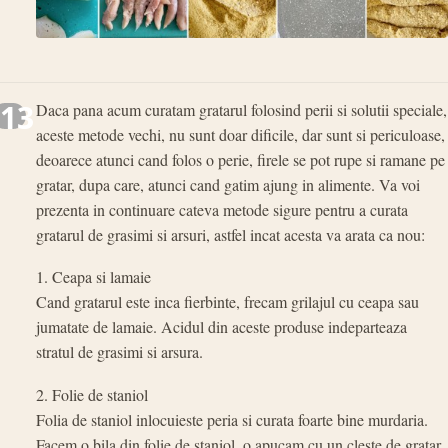
13
Daca pana acum curatam gratarul folosind perii si solutii speciale,
aceste metode vechi, nu sunt doar dificile, dar sunt si periculoase,
deoarece atunci cand folos o perie, firele se pot rupe si ramane pe
gratar, dupa care, atunci cand gatim ajung in alimente. Va voi
prezenta in continuare cateva metode sigure pentru a curata
gratarul de grasimi si arsuri, astfel incat acesta va arata ca nou:
1. Ceapa si lamaie
Cand gratarul este inca fierbinte, frecam grilajul cu ceapa sau
jumatate de lamaie. Acidul din aceste produse indeparteaza
stratul de grasimi si arsura.
2. Folie de staniol
Folia de staniol inlocuieste peria si curata foarte bine murdaria.
Facem o bila din folie de staniol, o apucam cu un cleste de gratar