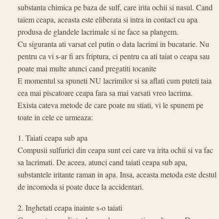
substanta chimica pe baza de sulf, care irita ochii si nasul. Cand
taiem ceapa, aceasta este eliberata si intra in contact cu apa
produsa de glandele lacrimale si ne face sa plangem.
Cu siguranta ati varsat cel putin o data lacrimi in bucatarie. Nu
pentru ca vi s-ar fi ars friptura, ci pentru ca ati taiat o ceapa sau
poate mai multe atunci cand pregatiti tocanite
E momentul sa spuneti NU lacrimilor si sa aflati cum puteti taia
cea mai piscatoare ceapa fara sa mai varsati vreo lacrima.
Exista cateva metode de care poate nu stiati, vi le spunem pe
toate in cele ce urmeaza:
1. Taiati ceapa sub apa
Compusii sulfurici din ceapa sunt cei care va irita ochii si va fac
sa lacrimati. De aceea, atunci cand taiati ceapa sub apa,
substantele iritante raman in apa. Insa, aceasta metoda este destul
de incomoda si poate duce la accidentari.
2. Inghetati ceapa inainte s-o taiati