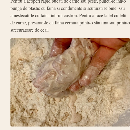
Pentru a acoperi rapid bucati de carne sau peste, puneti-le intr-o
punga de plastic cu faina si condimente si scuturati-le bine, sau
amestecati-le cu faina intr-un castron. Pentru a face la fel cu felii
de carne, presarati-le cu faina cernuta printr-o sita fina sau printr-o
strecuratoare de ceai.