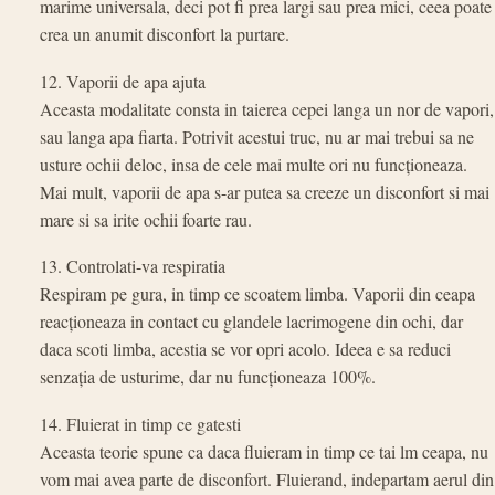
marime universala, deci pot fi prea largi sau prea mici, ceea poate
crea un anumit disconfort la purtare.
12. Vaporii de apa ajuta
Aceasta modalitate consta in taierea cepei langa un nor de vapori,
sau langa apa fiarta. Potrivit acestui truc, nu ar mai trebui sa ne
usture ochii deloc, insa de cele mai multe ori nu funcționeaza.
Mai mult, vaporii de apa s-ar putea sa creeze un disconfort si mai
mare si sa irite ochii foarte rau.
13. Controlati-va respiratia
Respiram pe gura, in timp ce scoatem limba. Vaporii din ceapa
reacționeaza in contact cu glandele lacrimogene din ochi, dar
daca scoti limba, acestia se vor opri acolo. Ideea e sa reduci
senzația de usturime, dar nu funcționeaza 100%.
14. Fluierat in timp ce gatesti
Aceasta teorie spune ca daca fluieram in timp ce tai lm ceapa, nu
vom mai avea parte de disconfort. Fluierand, indepartam aerul din