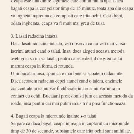
Ceapa este una dintre legumele care contin multa apa. Daca
bagati ceapa la congelator timp de 15 minute, toata apa din ceapa
va ingheta impreuna cu compusii care irita ochii. Ce-i drept,
odata inghetata, ceapa va fi mult mai greu de taiat.
3. Lasati radacina intacta
Daca lasati radacina intacta, veti observa ca nu veti mai varsa
lacrimi atunci cand o taiati. Insa, daca alegeti aceasta metoda,
aveti grija sa nu va taiati, pentru ca este destul de greu sa tai
marunt ceapa in forma ei rotunda.
Unii bucatari insa, spun ca e mai bine sa scoatem radacinile.
Daca scoatem radacina cepei atunci cand o taiem, enzimele
concentrate in ea nu vor fi eliberate in aer si nu vor intra in
contact cu ochii. Bucatarii profesionisti jura ca aceasta metoda da
roade, insa pentru cei mai putini iscusiti nu prea functioneaza.
4. Bagati ceapa la microunde inainte s-o taiati
Se pare ca daca bagati ceapa intreaga in cuptorul cu microunde
timp de 30 de secunde, substantele care irita ochii sunt anihilate.