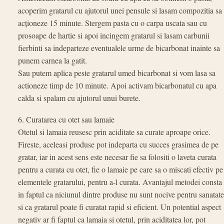
acoperim gratarul cu ajutorul unei pensule si lasam compozitia sa
acţioneze 15 minute. Stergem pasta cu o carpa uscata sau cu
prosoape de hartie si apoi incingem gratarul si lasam carbunii
fierbinti sa indeparteze eventualele urme de bicarbonat inainte sa
punem carnea la gatit.
Sau putem aplica peste gratarul umed bicarbonat si vom lasa sa
actioneze timp de 10 minute. Apoi activam bicarbonatul cu apa
calda si spalam cu ajutorul unui burete.
6. Curatarea cu otet sau lamaie
Otetul si lamaia reusesc prin aciditate sa curate aproape orice.
Fireste, aceleasi produse pot indeparta cu succes grasimea de pe
gratar, iar in acest sens este necesar fie sa folositi o laveta curata
pentru a curata cu otet, fie o lamaie pe care sa o miscati efectiv pe
elementele gratarului, pentru a-l curata. Avantajul metodei consta
in faptul ca niciunul dintre produse nu sunt nocive pentru sanatate
si ca gratarul poate fi curatat rapid si eficient. Un potential aspect
negativ ar fi faptul ca lamaia si otetul, prin aciditatea lor, pot