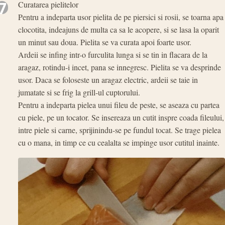
7
Curatarea pielitelor
Pentru a indeparta usor pielita de pe piersici si rosii, se toarna apa
clocotita, indeajuns de multa ca sa le acopere, si se lasa la oparit
un minut sau doua. Pielita se va curata apoi foarte usor.
Ardeii se infing intr-o furculita lunga si se tin in flacara de la
aragaz, rotindu-i incet, pana se innegresc. Pielita se va desprinde
usor. Daca se foloseste un aragaz electric, ardeii se taie in
jumatate si se frig la grill-ul cuptorului.
Pentru a indeparta pielea unui fileu de peste, se aseaza cu partea
cu piele, pe un tocator. Se insereaza un cutit inspre coada fileului,
intre piele si carne, sprijinindu-se pe fundul tocat. Se trage pielea
cu o mana, in timp ce cu cealalta se impinge usor cutitul inainte.