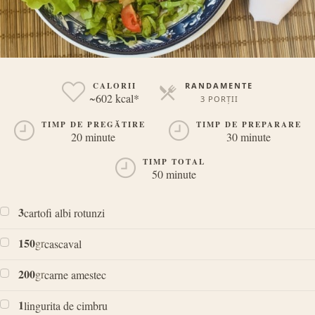
CALORII
RANDAMENTE
~602 kcal*
3 PORȚII
PORȚII
TIMP DE PREGĂTIRE
TIMP DE PREPARARE
20 minute
30 minute
TIMP TOTAL
50 minute
3
cartofi albi rotunzi
150
gr
cascaval
200
gr
carne amestec
1
lingurita de cimbru