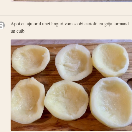
3
Apoi cu ajutorul unei linguri vom scobi cartofii cu grija formand
un cuib.