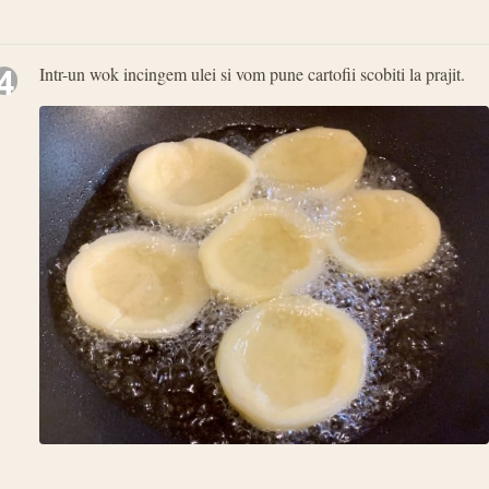
4
Intr-un wok incingem ulei si vom pune cartofii scobiti la prajit.