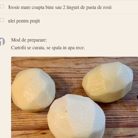
1
rosie mare coapta bine sau 2 linguri de pasta de rosii
ulei pentru prajit
1
Mod de preparare:
Cartofii se curata, se spala in apa rece.