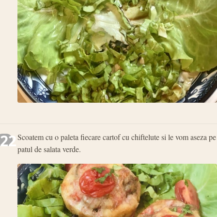
22
Scoatem cu o paleta fiecare cartof cu chiftelute si le vom aseza pe
patul de salata verde.