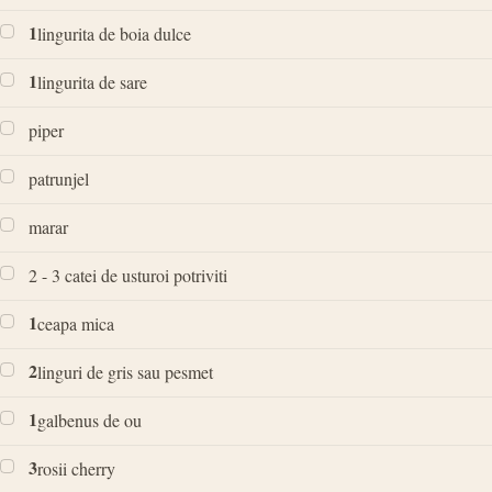
1
lingurita de boia dulce
1
lingurita de sare
piper
patrunjel
marar
2 - 3 catei de usturoi potriviti
1
ceapa mica
2
linguri de gris sau pesmet
1
galbenus de ou
3
rosii cherry