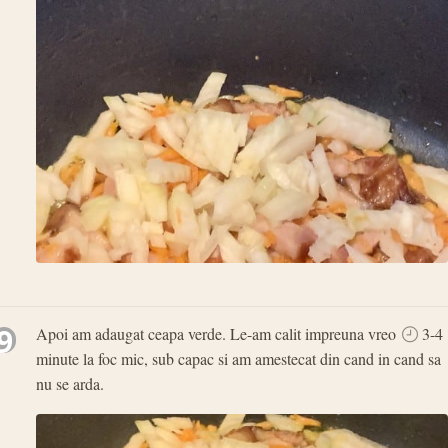
9
Apoi am adaugat ceapa verde. Le-am calit impreuna vreo
3-4
minute la foc mic, sub capac si am amestecat din cand in cand sa
nu se arda.