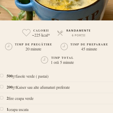
CALORII
RANDAMENTE
~225 kcal*
6 PORȚII
PORȚII
TIMP DE PREGĂTIRE
TIMP DE PREPARARE
20 minute
45 minute
TIMP TOTAL
1 oră 5 minute
500
gr
fasole verde ( pastai)
200
gr
Kaiser sau alte afumaturi preferate
2
fire ceapa verde
1
ceapa uscata