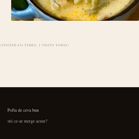
(VISITED 633 TIMES, 1 VISITS TODAY)
Pofta de ceva bun
stii ce-ar merge acum?