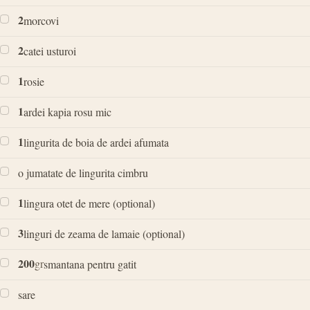
2
morcovi
2
catei usturoi
1
rosie
1
ardei kapia rosu mic
1
lingurita de boia de ardei afumata
o jumatate de lingurita cimbru
1
lingura otet de mere (optional)
3
linguri de zeama de lamaie (optional)
200
gr
smantana pentru gatit
sare