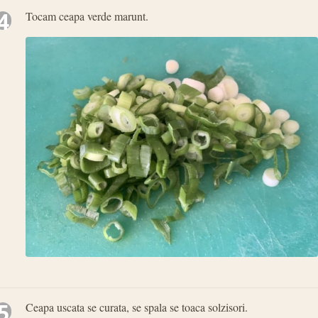
4
Tocam ceapa verde marunt.
5
Ceapa uscata se curata, se spala se toaca solzisori.