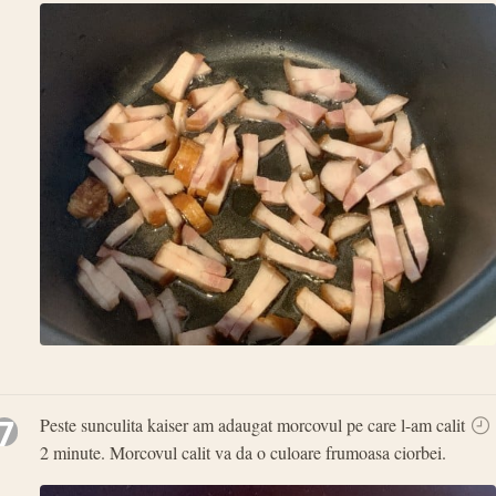
7
Peste sunculita kaiser am adaugat morcovul pe care l-am calit
2 minute. Morcovul calit va da o culoare frumoasa ciorbei.