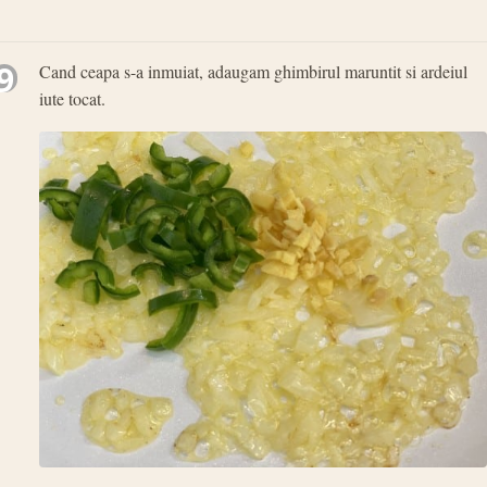
9
Cand ceapa s-a inmuiat, adaugam ghimbirul maruntit si ardeiul
iute tocat.