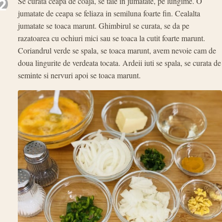
2
Se curata ceapa de coaja, se taie in jumatate, pe lungime. O
jumatate de ceapa se feliaza in semiluna foarte fin. Cealalta
jumatate se toaca marunt. Ghimbirul se curata, se da pe
razatoarea cu ochiuri mici sau se toaca la cutit foarte marunt.
Coriandrul verde se spala, se toaca marunt, avem nevoie cam de
doua lingurite de verdeata tocata. Ardeii iuti se spala, se curata de
seminte si nervuri apoi se toaca marunt.