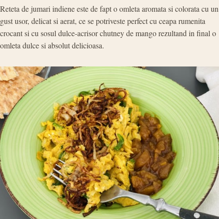
Reteta de jumari indiene este de fapt o omleta aromata si colorata cu un
gust usor, delicat si aerat, ce se potriveste perfect cu ceapa rumenita
crocant si cu sosul dulce-acrisor chutney de mango rezultand in final o
omleta dulce si absolut delicioasa.