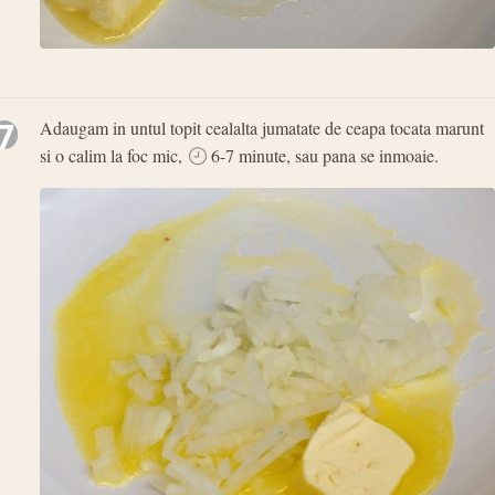
7
Adaugam in untul topit cealalta jumatate de ceapa tocata marunt
si o calim la foc mic,
6-7 minute, sau pana se inmoaie.