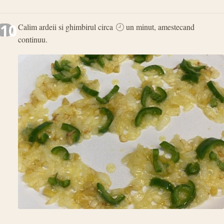
10
Calim ardeii si ghimbirul circa
un minut, amestecand
continuu.