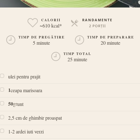
CALORII
RANDAMENTE
~610 kcal*
2 PORȚII
PORȚII
TIMP DE PREGĂTIRE
TIMP DE PREPARARE
5 minute
20 minute
TIMP TOTAL
25 minute
ulei pentru prajit
1
ceapa marisoara
50
gr
unt
2,5 cm de ghimbir proaspat
1-2 ardei iuti verzi