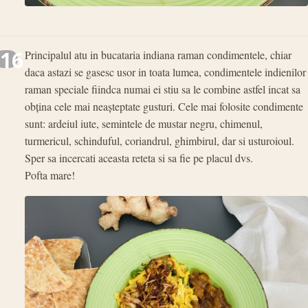
16
Principalul atu in bucataria indiana raman condimentele, chiar
daca astazi se gasesc usor in toata lumea, condimentele indienilor
raman speciale fiindca numai ei stiu sa le combine astfel incat sa
obţina cele mai neaşteptate gusturi. Cele mai folosite condimente
sunt: ardeiul iute, semintele de mustar negru, chimenul,
turmericul, schinduful, coriandrul, ghimbirul, dar si usturoioul.
Sper sa incercati aceasta reteta si sa fie pe placul dvs.
Pofta mare!