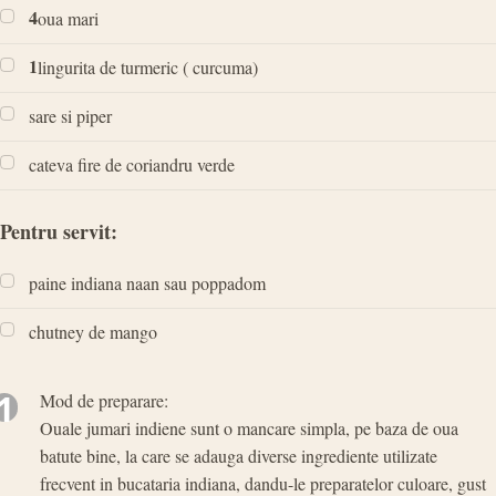
4
oua mari
1
lingurita de turmeric ( curcuma)
sare si piper
cateva fire de coriandru verde
Pentru servit:
paine indiana naan sau poppadom
chutney de mango
1
Mod de preparare:
Ouale jumari indiene sunt o mancare simpla, pe baza de oua
batute bine, la care se adauga diverse ingrediente utilizate
frecvent in bucataria indiana, dandu-le preparatelor culoare, gust