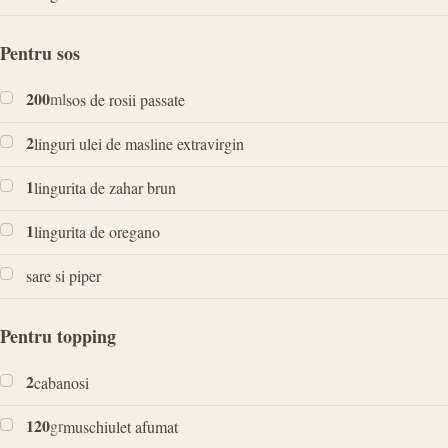
Pentru sos
200
ml
sos de rosii passate
2
linguri ulei de masline extravirgin
1
lingurita de zahar brun
1
lingurita de oregano
sare si piper
Pentru topping
2
cabanosi
120
gr
muschiulet afumat