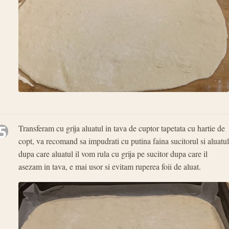
5
Transferam cu grija aluatul in tava de cuptor tapetata cu hartie de
copt, va recomand sa impudrati cu putina faina sucitorul si aluatul
dupa care aluatul il vom rula cu grija pe sucitor dupa care il
asezam in tava, e mai usor si evitam ruperea foii de aluat.