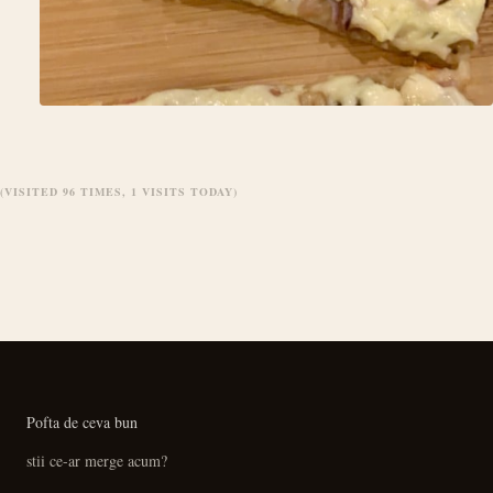
(VISITED 96 TIMES, 1 VISITS TODAY)
Pofta de ceva bun
stii ce-ar merge acum?