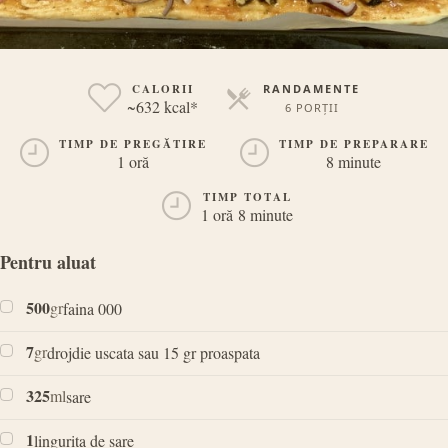
CALORII
RANDAMENTE
~632 kcal*
6 PORȚII
PORȚII
TIMP DE PREGĂTIRE
TIMP DE PREPARARE
1 oră
8 minute
TIMP TOTAL
1 oră 8 minute
Pentru aluat
500
gr
faina 000
7
gr
drojdie uscata sau 15 gr proaspata
325
ml
sare
1
lingurita de sare