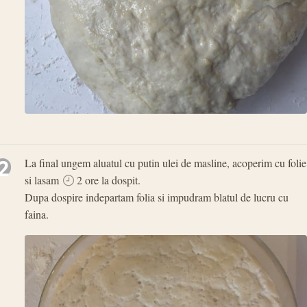
2
La final ungem aluatul cu putin ulei de masline, acoperim cu folie
si lasam
2 ore la dospit.
Dupa dospire indepartam folia si impudram blatul de lucru cu
faina.