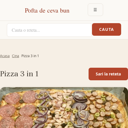
Pofta de ceva bun
☰
DESCHIDE MEN
CAUTA O RETETA
CAUTA
Acasa
Cina
Pizza 3 in 1
Pizza 3 in 1
Sari la reteta