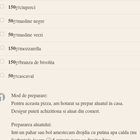
150
gr
ciuperci
50
gr
masline negre
50
gr
masline verzi
150
gr
mozzarella
150
gr
branza de bivolita
50
gr
cascaval
1
Mod de preparare:
Pentru aceasta pizza, am hotarat sa prepar aluatul in casa.
Desigur puteti achizitiona si aluat din comert.
Prepararea aluatului:
Intr-un pahar sau bol amestecam drojdia cu putina apa calda (nu
fierbinte!), lasam
5 minute pana se dizolva bine.