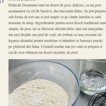
1
Pelincile Domnului sunt un desert de post, delicios, cu un gust
asemanator cu cel de baclava, dar mai putin dulce. Se pot prepara
sub forma de tort sau se pot umple ca pe clatite imediat ce sunt
inmuiate in sirop. Ingredientele pentru acest desert traditional sunt
simple, de post, nu se foloseste absolut deloc ulei sau margarina
dar nici drojdie sau praf de copt, ele trebuie sa iasa crocante iar
legarea aluatului pentru modelare si intindere se bazeaza practic
pe glutenul din faina. Urmariti asadar mai jos cum se prepara si
cat de usor obtinem un desert excelent, de post: