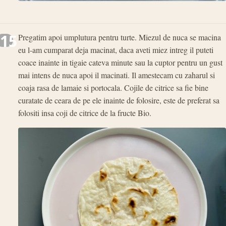
15
Pregatim apoi umplutura pentru turte. Miezul de nuca se macina
eu l-am cumparat deja macinat, daca aveti miez intreg il puteti
coace inainte in tigaie cateva minute sau la cuptor pentru un gust
mai intens de nuca apoi il macinati. Il amestecam cu zaharul si
coaja rasa de lamaie si portocala. Cojile de citrice sa fie bine
curatate de ceara de pe ele inainte de folosire, este de preferat sa
folositi insa coji de citrice de la fructe Bio.