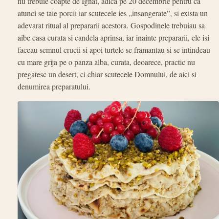
nu trebuie coapte de Ignat, adica pe 20 decembrie pentru ca
atunci se taie porcii iar scutecele ies „insangerate”, si exista un
adevarat ritual al prepararii acestora. Gospodinele trebuiau sa
aibe casa curata si candela aprinsa, iar inainte prepararii, ele isi
faceau semnul crucii si apoi turtele se framantau si se intindeau
cu mare grija pe o panza alba, curata, deoarece, practic nu
pregatesc un desert, ci chiar scutecele Domnului, de aici si
denumirea preparatului.