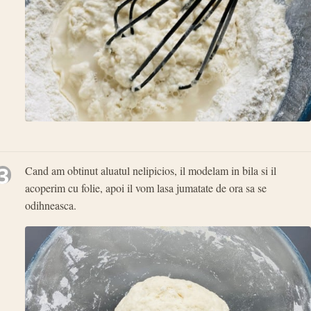
3
Cand am obtinut aluatul nelipicios, il modelam in bila si il
acoperim cu folie, apoi il vom lasa jumatate de ora sa se
odihneasca.