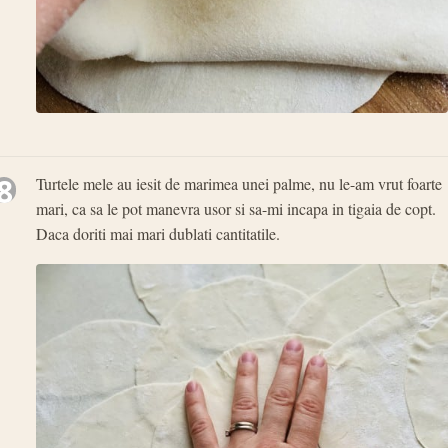
8
Turtele mele au iesit de marimea unei palme, nu le-am vrut foarte
mari, ca sa le pot manevra usor si sa-mi incapa in tigaia de copt.
Daca doriti mai mari dublati cantitatile.