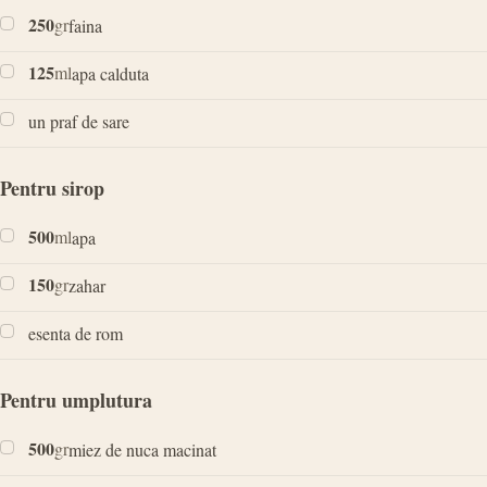
250
gr
faina
125
ml
apa calduta
un praf de sare
Pentru sirop
500
ml
apa
150
gr
zahar
esenta de rom
Pentru umplutura
500
gr
miez de nuca macinat