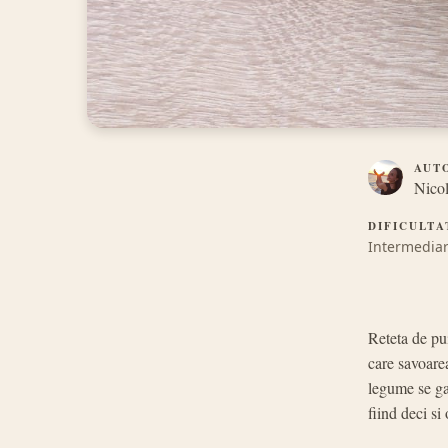
AUT
Nicol
DIFICULTA
Intermedia
Reteta de pu
care savoarea
legume se gat
fiind deci s