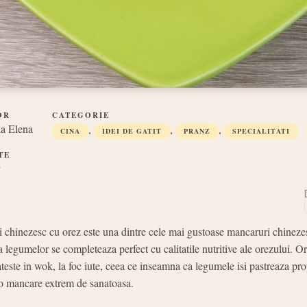
OR
CATEGORIE
a Elena
,
,
,
CINA
IDEI DE GATIT
PRANZ
SPECIALITATI
TE
r
i chinezesc cu orez este una dintre cele mai gustoase mancaruri chinezes
 legumelor se completeaza perfect cu calitatile nutritive ale orezului. O
este in wok, la foc iute, ceea ce inseamna ca legumele isi pastreaza prop
i o mancare extrem de sanatoasa.