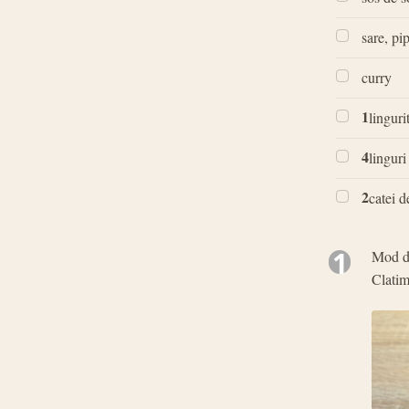
sare, pi
curry
1
linguri
4
linguri
2
catei d
1
Mod de
Clatim 