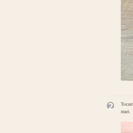
2
Tocam 
mari.