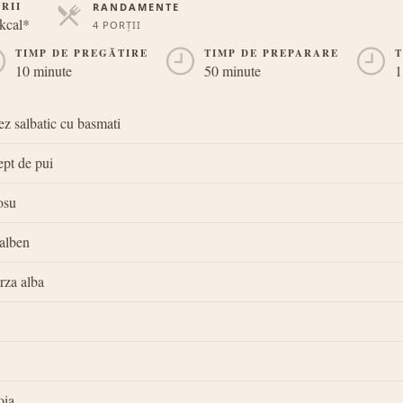
RII
RANDAMENTE
kcal*
4 PORȚII
PORȚII
TIMP DE PREGĂTIRE
TIMP DE PREPARARE
T
10 minute
50 minute
1
ez salbatic cu basmati
ept de pui
osu
galben
rza alba
oia