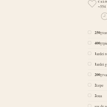
CALO
~554 
250
gr
or
400
gr
pi
1
ardei r
1
ardei 
200
gr
va
2
cepe
2
oua
sos de s