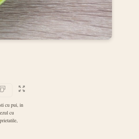
ti cu pui, in
rezul cu
rietatile,