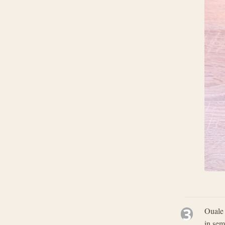
3
Ouale 
in sem