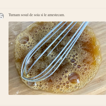
6
Turnam sosul de soia si le amestecam.