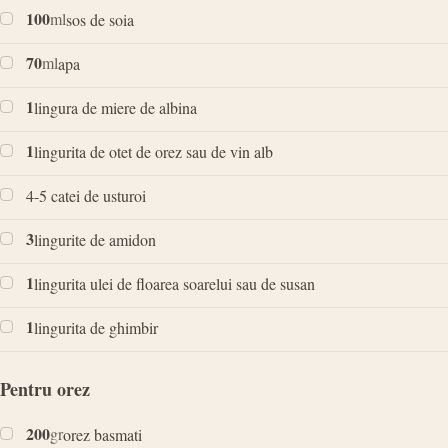
100
ml
sos de soia
70
ml
apa
1
lingura de miere de albina
1
lingurita de otet de orez sau de vin alb
4-5 catei de usturoi
3
lingurite de amidon
1
lingurita ulei de floarea soarelui sau de susan
1
lingurita de ghimbir
Pentru orez
200
gr
orez basmati