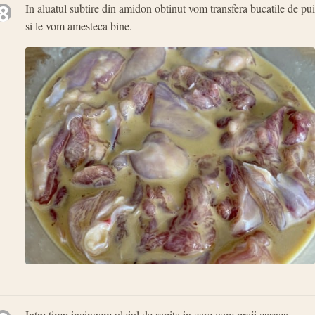
8
In aluatul subtire din amidon obtinut vom transfera bucatile de pui
si le vom amesteca bine.
Intre timp incingem uleiul de rapita in care vom praji carnea.