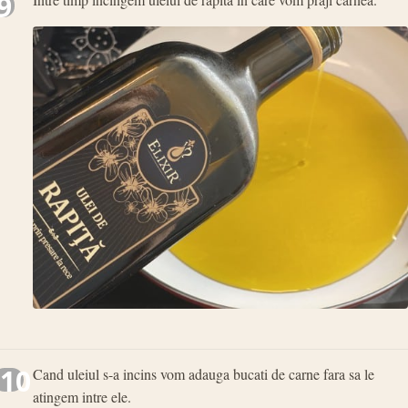
9
10
Cand uleiul s-a incins vom adauga bucati de carne fara sa le
atingem intre ele.