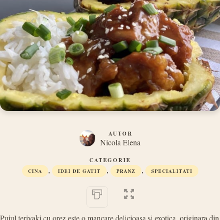
AUTOR
Nicola Elena
CATEGORIE
,
,
,
CINA
IDEI DE GATIT
PRANZ
SPECIALITATI
Puiul teriyaki cu orez este o mancare delicioasa si exotica, originara din