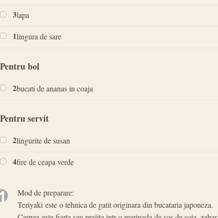
3
l
apa
1
lingura de sare
Pentru bol
2
bucati de ananas in coaja
Pentru servit
2
lingurite de susan
4
fire de ceapa verde
1
Mod de preparare:
Teriyaki este o tehnica de gatit originara din bucataria japoneza.
Carnea este fiarta sau prajita intr-o marinada de sos de soia, zahar