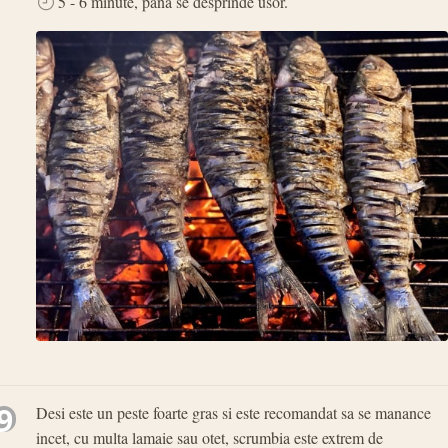
5 - 6 minute, pana se desprinde usor.
9
Desi este un peste foarte gras si este recomandat sa se manance
incet, cu multa lamaie sau otet, scrumbia este extrem de