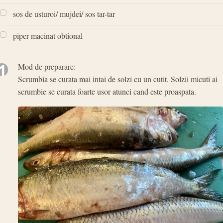
sos de usturoi/ mujdei/ sos tar-tar
piper macinat obtional
1
Mod de preparare:
Scrumbia se curata mai intai de solzi cu un cutit. Solzii micuti ai
scrumbie se curata foarte usor atunci cand este proaspata.