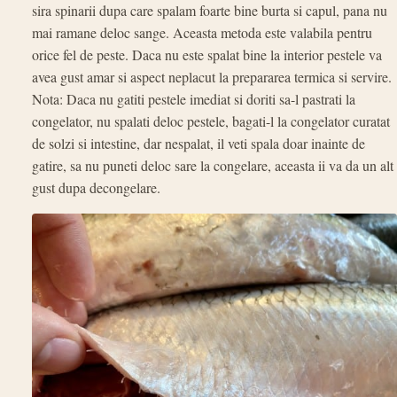
sira spinarii dupa care spalam foarte bine burta si capul, pana nu
mai ramane deloc sange. Aceasta metoda este valabila pentru
orice fel de peste. Daca nu este spalat bine la interior pestele va
avea gust amar si aspect neplacut la prepararea termica si servire.
Nota: Daca nu gatiti pestele imediat si doriti sa-l pastrati la
congelator, nu spalati deloc pestele, bagati-l la congelator curatat
de solzi si intestine, dar nespalat, il veti spala doar inainte de
gatire, sa nu puneti deloc sare la congelare, aceasta ii va da un alt
gust dupa decongelare.