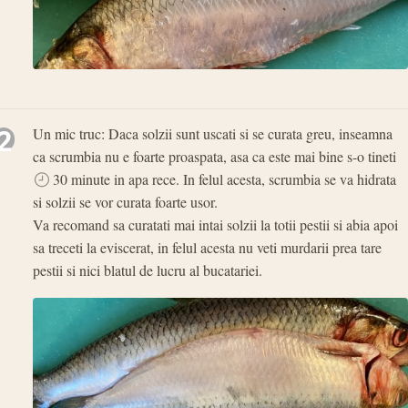
2
Un mic truc: Daca solzii sunt uscati si se curata greu, inseamna
ca scrumbia nu e foarte proaspata, asa ca este mai bine s-o tineti
30 minute in apa rece. In felul acesta, scrumbia se va hidrata
si solzii se vor curata foarte usor.
Va recomand sa curatati mai intai solzii la totii pestii si abia apoi
sa treceti la eviscerat, in felul acesta nu veti murdarii prea tare
pestii si nici blatul de lucru al bucatariei.