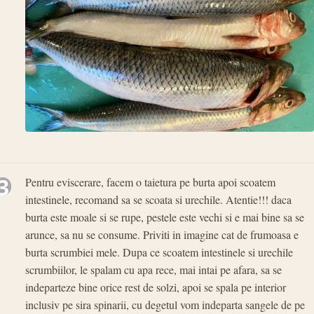
3
Pentru eviscerare, facem o taietura pe burta apoi scoatem
intestinele, recomand sa se scoata si urechile. Atentie!!! daca
burta este moale si se rupe, pestele este vechi si e mai bine sa se
arunce, sa nu se consume. Priviti in imagine cat de frumoasa e
burta scrumbiei mele. Dupa ce scoatem intestinele si urechile
scrumbiilor, le spalam cu apa rece, mai intai pe afara, sa se
indeparteze bine orice rest de solzi, apoi se spala pe interior
inclusiv pe sira spinarii, cu degetul vom indeparta sangele de pe