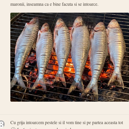
maronii, inseamna ca e bine facuta si se intoarce.
8
Cu grija intoarcem pestele si il vom tine si pe partea aceasta tot