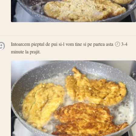
9
Intoarcem pieptul de pui si-l vom tine si pe partea asta
3-4
minute la prajit.