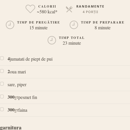
CALORII
RANDAMENTE
~580 kcal*
4 PORȚII
PORȚII
TIMP DE PREGĂTIRE
TIMP DE PREPARARE
15 minute
8 minute
TIMP TOTAL
23 minute
4
jumatati de piept de pui
2
oua mari
sare, piper
300
gr
pesmet fin
300
gr
faina
garnitura