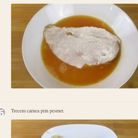
6
Trecem carnea prin pesmet.