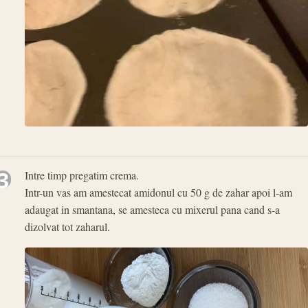
3
Intre timp pregatim crema.
Intr-un vas am amestecat amidonul cu 50 g de zahar apoi l-am
adaugat in smantana, se amesteca cu mixerul pana cand s-a
dizolvat tot zaharul.