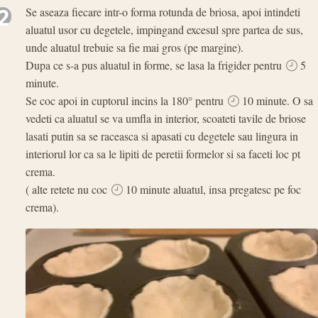
2
Se aseaza fiecare intr-o forma rotunda de briosa, apoi intindeti
aluatul usor cu degetele, impingand excesul spre partea de sus,
unde aluatul trebuie sa fie mai gros (pe margine).
Dupa ce s-a pus aluatul in forme, se lasa la frigider pentru
5
minute.
Se coc apoi in cuptorul incins la 180° pentru
10 minute. O sa
vedeti ca aluatul se va umfla in interior, scoateti tavile de briose
lasati putin sa se raceasca si apasati cu degetele sau lingura in
interiorul lor ca sa le lipiti de peretii formelor si sa faceti loc pt
crema.
( alte retete nu coc
10 minute aluatul, insa pregatesc pe foc
crema).