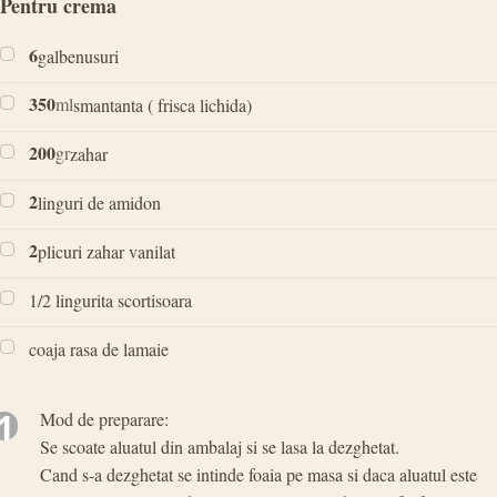
Pentru crema
6
galbenusuri
350
ml
smantanta ( frisca lichida)
200
gr
zahar
2
linguri de amidon
2
plicuri zahar vanilat
1/2 lingurita scortisoara
coaja rasa de lamaie
1
Mod de preparare:
Se scoate aluatul din ambalaj si se lasa la dezghetat.
Cand s-a dezghetat se intinde foaia pe masa si daca aluatul este