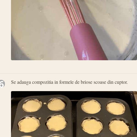
6
Se adauga compozitia in formele de briose scoase din cuptor.