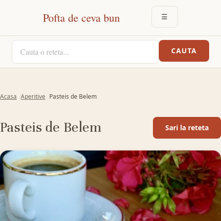
Pofta de ceva bun
☰
DESCHIDE MEN
CAUTA O RETETA
CAUTA
Acasa
Aperitive
Pasteis de Belem
Pasteis de Belem
Sari la reteta