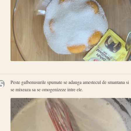
5
Peste galbenusurile spumate se adauga amestecul de smantana si
se mixeaza sa se omogenizeze intre ele.