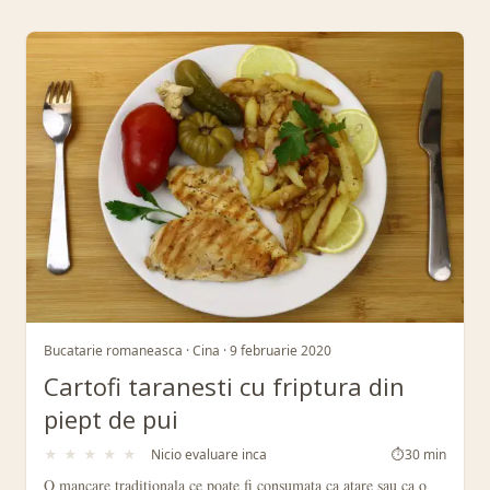
Retete din Etichetă: taranesti
Bucatarie romaneasca · Cina · 9 februarie 2020
Cartofi taranesti cu friptura din
piept de pui
★
★
★
★
★
Nicio evaluare inca
⏱
30 min
O mancare traditionala ce poate fi consumata ca atare sau ca o