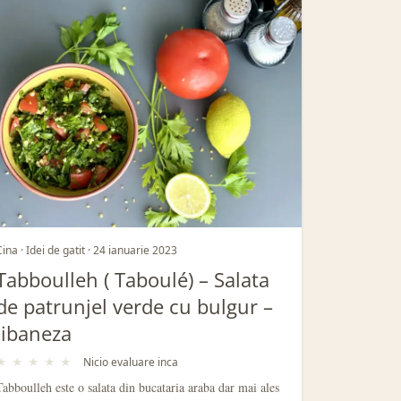
Cina · Idei de gatit · 24 ianuarie 2023
Tabboulleh ( Taboulé) – Salata
de patrunjel verde cu bulgur –
libaneza
★
★
★
★
★
Nicio evaluare inca
Tabboulleh este o salata din bucataria araba dar mai ales