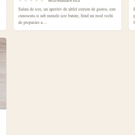
★
★
★
★
★
Nicio evaluare inca
i
Salata de icre, un aperitiv de altfel extrem de gustos, este
cunoscuta si sub numele icre batute, fiind un mod vechi
de preparare a…