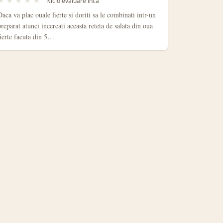
★
★
★
★
★
Nicio evaluare inca
Daca va plac ouale fierte si doriti sa le combinati intr-un
preparat atunci incercati aceasta reteta de salata din oua
fierte facuta din 5…