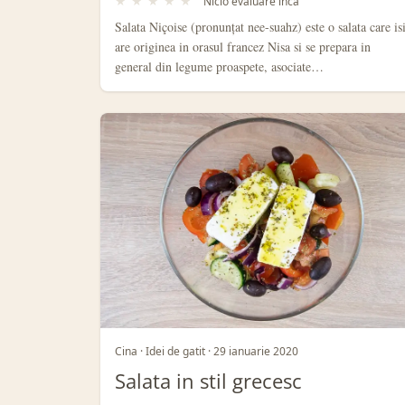
★
★
★
★
★
Nicio evaluare inca
Salata Niçoise (pronunțat nee-suahz) este o salata care is
are originea in orasul francez Nisa si se prepara in
general din legume proaspete, asociate…
Cina · Idei de gatit · 29 ianuarie 2020
Salata in stil grecesc