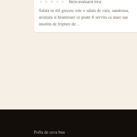
★
★
★
★
★
Nicio evaluare inca
Salata in stil grecesc este o salata de vara, sanatoasa,
aromata si hranitoare ce poate fi servita ca atare sau
insotita de fripturi de…
PAGINAȚIE
ARTICOLE
Pofta de ceva bun