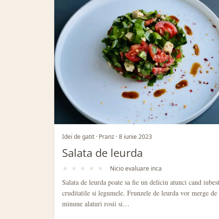
Retete din Categorie: S
Idei de gatit · Pranz · 8 iunie 2023
Salata de leurda
★
★
★
★
★
Nicio evaluare inca
Salata de leurda poate sa fie un deliciu atunci cand iubest
cruditatile si legumele. Frunzele de leurda vor merge de
minune alaturi rosii si…