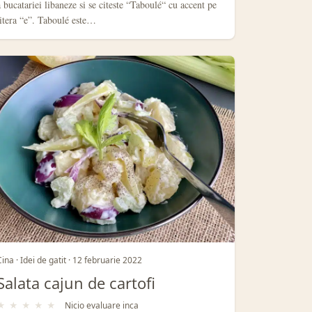
a bucatariei libaneze si se citeste “Taboulé“ cu accent pe
litera “e”. Taboulé este…
Cina · Idei de gatit · 12 februarie 2022
Salata cajun de cartofi
★
★
★
★
★
Nicio evaluare inca