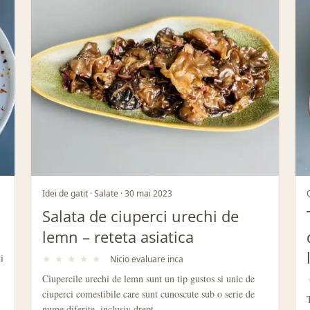
alate
Idei de gatit · Salate · 30 mai 2023
Salata de ciuperci urechi de
lemn – reteta asiatica
i
★
★
★
★
★
Nicio evaluare inca
Ciupercile urechi de lemn sunt un tip gustos si unic de
ciuperci comestibile care sunt cunoscute sub o serie de
nume diferite, inclusiv drept…