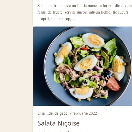
Salata de fructe este un fel de mancare format din divers
feluri de fructe, servite uneori intr-un lichid, fie sucuri
proprii, fie un sirop,…
Cina · Idei de gatit · 7 februarie 2022
Salata Niçoise