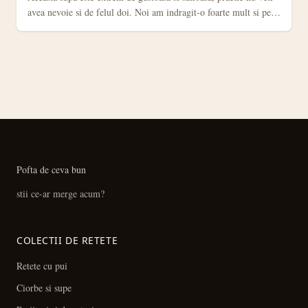
avea nevoie si de felul doi. Noi am indragit-o foarte mult si pe…
Pofta de ceva bun
stii ce-ar merge acum?
COLECTII DE RETETE
Retete cu pui
Ciorbe si supe