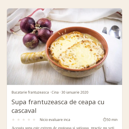
Retete din Etichetă: ceapa
Bucatarie frantuzeasca · Cina · 30 ianuarie 2020
Supa frantuzeasca de ceapa cu
cascaval
★
★
★
★
★
Nicio evaluare inca
⏱
50 min
Aceasta supa este extrem de gustoasa si satioasa, practic nu veti