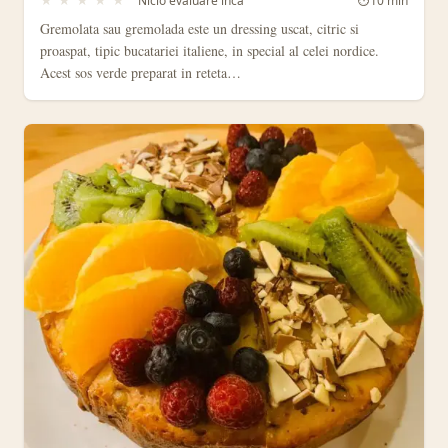
★
★
★
★
★
Nicio evaluare inca
⏱
10 min
Gremolata sau gremolada este un dressing uscat, citric si
proaspat, tipic bucatariei italiene, in special al celei nordice.
Acest sos verde preparat in reteta…