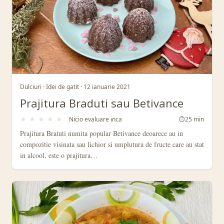
Dulciuri · Idei de gatit · 12 ianuarie 2021
Prajitura Braduti sau Betivance
★
★
★
★
★
Nicio evaluare inca
⏱
25 min
Prajitura Bratuti numita popular Betivance deoarece au in
compozitie visinata sau lichior si umplutura de fructe care au stat
in alcool, este o prajitura…