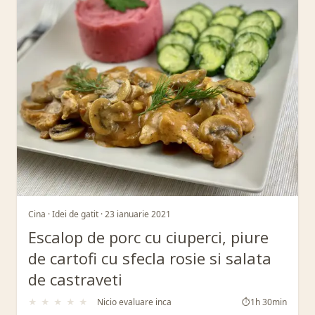
Cina · Idei de gatit · 23 ianuarie 2021
Escalop de porc cu ciuperci, piure
de cartofi cu sfecla rosie si salata
de castraveti
★
★
★
★
★
Nicio evaluare inca
⏱
1h 30min