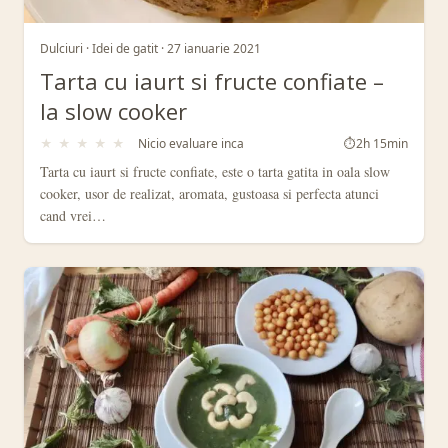
Dulciuri · Idei de gatit · 27 ianuarie 2021
Tarta cu iaurt si fructe confiate –
la slow cooker
★
★
★
★
★
Nicio evaluare inca
⏱
2h 15min
Tarta cu iaurt si fructe confiate, este o tarta gatita in oala slow
cooker, usor de realizat, aromata, gustoasa si perfecta atunci
cand vrei…