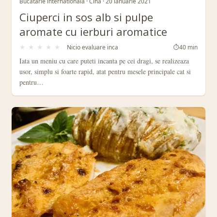
Bucatarie internationala · Cina · 20 ianuarie 2021
Ciuperci in sos alb si pulpe
aromate cu ierburi aromatice
★
★
★
★
★
Nicio evaluare inca
⏱
40 min
Iata un meniu cu care puteti incanta pe cei dragi, se realizeaza
usor, simplu si foarte rapid, atat pentru mesele principale cat si
pentru…