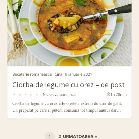
Bucatarie romaneasca · Cina · 9 ianuarie 2021
Ciorba de legume cu orez – de post
★
★
★
★
★
Nicio evaluare inca
⏱
1h 20min
Ciorba de legume cu orez este o reteta extrem de usor de gatit.
Un preparat pe care il putem consuma tot timpul anului dar…
PAGINAȚIE
2
URMATOAREA »
1