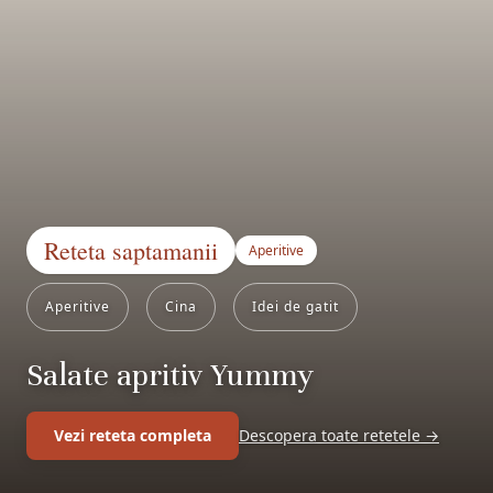
Reteta saptamanii
Aperitive
Aperitive
Cina
Idei de gatit
Salate apritiv Yummy
Vezi reteta completa
Descopera toate retetele →