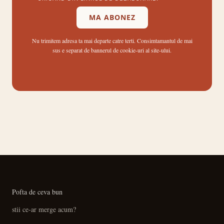
MA ABONEZ
Nu trimitem adresa ta mai departe catre terti. Consimtamantul de mai
sus e separat de bannerul de cookie-uri al site-ului.
Pofta de ceva bun
stii ce-ar merge acum?