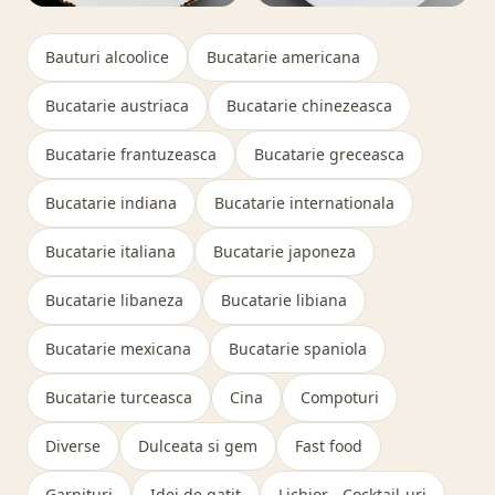
Vezi retetele din categoria Supe si ciorbe
Vezi retetele din categoria Dulciur
Supe si ciorbe
Dulciuri
Bauturi alcoolice
Bucatarie americana
Bucatarie austriaca
Bucatarie chinezeasca
Bucatarie frantuzeasca
Bucatarie greceasca
Bucatarie indiana
Bucatarie internationala
Bucatarie italiana
Bucatarie japoneza
Bucatarie libaneza
Bucatarie libiana
Bucatarie mexicana
Bucatarie spaniola
Bucatarie turceasca
Cina
Compoturi
Diverse
Dulceata si gem
Fast food
Garnituri
Idei de gatit
Lichior - Cocktail-uri