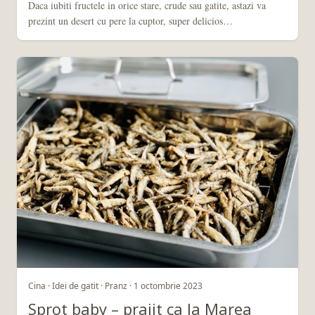
Daca iubiti fructele in orice stare, crude sau gatite, astazi va
prezint un desert cu pere la cuptor, super delicios…
Cina · Idei de gatit · Pranz · 1 octombrie 2023
Sprot baby – prajit ca la Marea