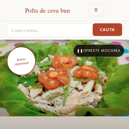
Pofta de ceva bun
☰
DESCHIDE MEN
CAUTA O RETETA
CAUTA
❚❚
OPRESTE MISCAREA
Reteta
saptamanii