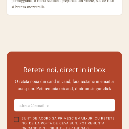
parmiggiana, o reteta siciliana preparata din vinete, sos de rosii
si branza mozzarella.…
Retete noi, direct in inbox
O reteta noua din cand in cand, fara reclame in email si
fara spam. Poti renunta oricand, dintr-un singur click.
ADRESA DE EMAIL
SUNT DE ACORD SA PRIMESC EMAIL-URI CU RETETE
NOI DE LA POFTA DE CEVA BUN. POT RENUNTA
ORICAND DIN LINKUL DE DEZABONARE.