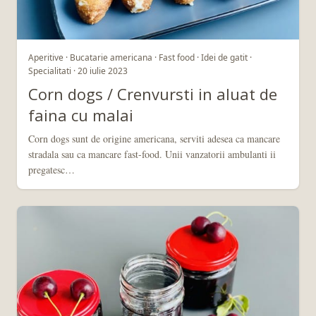
Aperitive · Bucatarie americana · Fast food · Idei de gatit ·
Specialitati · 20 iulie 2023
Corn dogs / Crenvursti in aluat de
faina cu malai
Corn dogs sunt de origine americana, serviti adesea ca mancare
stradala sau ca mancare fast-food. Unii vanzatorii ambulanti ii
pregatesc…