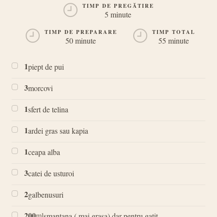
TIMP DE PREGĂTIRE
5 minute
TIMP DE PREPARARE
TIMP TOTAL
50 minute
55 minute
1
piept de pui
3
morcovi
1
sfert de telina
1
ardei gras sau kapia
1
ceapa alba
3
catei de usturoi
2
galbenusuri
200
ml
smantana ( mai grasa) dar pentru gatit