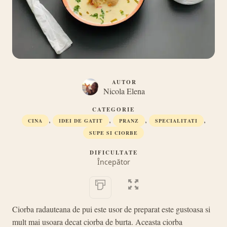
AUTOR
Nicola Elena
CATEGORIE
,
,
,
,
CINA
IDEI DE GATIT
PRANZ
SPECIALITATI
SUPE SI CIORBE
DIFICULTATE
Începător
Ciorba radauteana de pui este usor de preparat este gustoasa si
mult mai usoara decat ciorba de burta. Aceasta ciorba