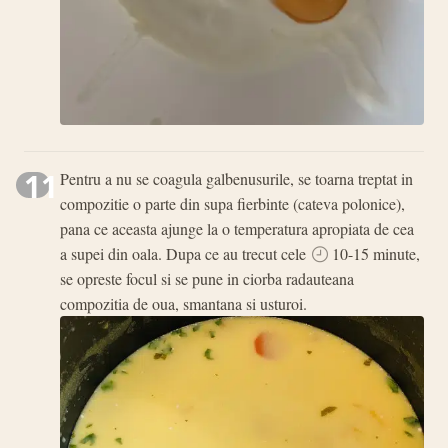
11
Pentru a nu se coagula galbenusurile, se toarna treptat in
compozitie o parte din supa fierbinte (cateva polonice),
pana ce aceasta ajunge la o temperatura apropiata de cea
a supei din oala. Dupa ce au trecut cele
10-15 minute,
se opreste focul si se pune in ciorba radauteana
compozitia de oua, smantana si usturoi.