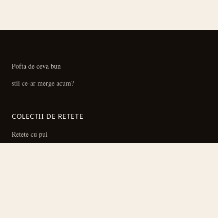
Pofta de ceva bun
stii ce-ar merge acum?
COLECTII DE RETETE
Retete cu pui
Ciorbe si supe
Prajituri si deserturi
Preparate la cuptor
Toate colectiile