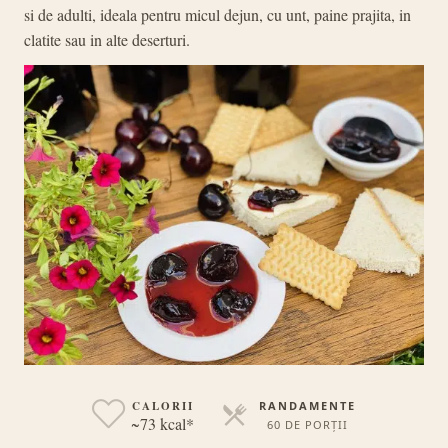
si de adulti, ideala pentru micul dejun, cu unt, paine prajita, in
clatite sau in alte deserturi.
CALORII
RANDAMENTE
~73 kcal*
60 DE PORȚII
PORȚII