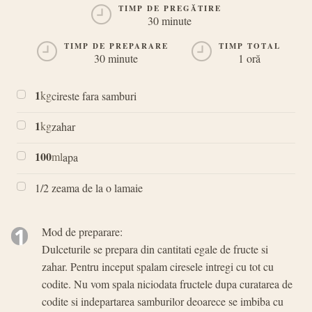
TIMP DE PREGĂTIRE
30 minute
TIMP DE PREPARARE
TIMP TOTAL
30 minute
1 oră
1
kg
cireste fara samburi
1
kg
zahar
100
ml
apa
1/2 zeama de la o lamaie
1
Mod de preparare:
Dulceturile se prepara din cantitati egale de fructe si
zahar. Pentru inceput spalam ciresele intregi cu tot cu
codite. Nu vom spala niciodata fructele dupa curatarea de
codite si indepartarea samburilor deoarece se imbiba cu