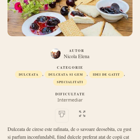
AUTOR
Nicola Elena
CATEGORIE
,
,
,
DULCEATA
DULCEATA SI GEM
IDEI DE GATIT
SPECIALITATI
DIFICULTATE
Intermediar
Dulceata de cirese este rafinata, de o savoare deosebita, cu gust
si parfum inconfundabil, fiind dulcele preferat atat de copii cat