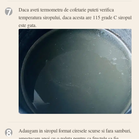
7
Daca aveti termometru de cofetarie puteti verifica
temperatura siropului, daca acesta are 115 grade C siropul
este gata.
8
Adaugam in siropul format ciresele scurse si fara samburi,
amestecam apoi cu o paleta pentru ca fructele sa fie